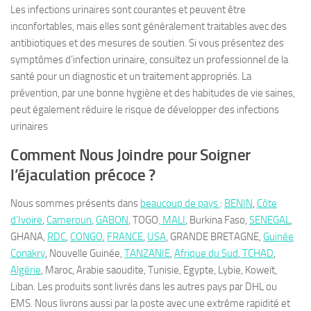
Les infections urinaires sont courantes et peuvent être
inconfortables, mais elles sont généralement traitables avec des
antibiotiques et des mesures de soutien. Si vous présentez des
symptômes d’infection urinaire, consultez un professionnel de la
santé pour un diagnostic et un traitement appropriés. La
prévention, par une bonne hygiène et des habitudes de vie saines,
peut également réduire le risque de développer des infections
urinaires
Comment Nous Joindre pour Soigner
l’éjaculation précoce ?
Nous sommes présents dans
beaucoup de pays
:
BENIN
,
Côte
d’Ivoire
,
Cameroun
,
GABON
, TOGO
, MALI
, Burkina Faso,
SENEGAL
,
GHANA,
RDC
,
CONGO
,
FRANCE
,
USA
, GRANDE BRETAGNE,
Guinée
Conakry
, Nouvelle Guinée,
TANZANIE
,
Afrique du Sud
,
TCHAD
,
Algérie
, Maroc, Arabie saoudite, Tunisie, Egypte, Lybie, Koweït,
Liban. Les produits sont livrés dans les autres pays par DHL ou
EMS. Nous livrons aussi par la poste avec une extrême rapidité et