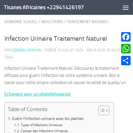
Tisanes Africaines +22941426197
Au dessous du contenu
DOMAINE SEXUEL
/
INFECTIONS
/
TRAITEMENT NATUREL
Infection Urinaire Traitement Naturel
Faceb
PAR
EZEKIEL HONVOU
· PUBLIÉ
13 JUILLET 2024
· MIS À JOUR
20 AOÛT
2024
What
Infection Urinaire Traitement Naturel. Découvrez le traitement
Parta
efficace pour guérir l’infection de votre système urinaire. Bon à
savoir pour votre propre utilisation et sauver la santé de quelqu’un.
Echangez avec un phytothérapeute
Table of Contents
Guérir l’infection urinaire avec les plantes
Types d’Infections Urinaires
Causes des Infections Urinaires