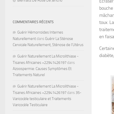
Bienfaits De Rose De Jéricho
Ecraser 
bouche o
mâchant
toux. La
COMMENTAIRES RÉCENTS
traiteme
Guérir Hémorroïdes Internes
en faisa
Naturellement
dans
Guérir La Sténose
Cervicale Naturellement, Sténose de l’Utérus
Certain
diabète
Guérir Naturellement La Microlithiase -
Tisanes Africaines +22941426197
dans
Azoospermie: Causes Symptômes Et
Traitements Naturel
Guérir Naturellement La Microlithiase -
Tisanes Africaines +22941426197
dans
35-
Varicocèle testiculaire et Traitements
Varicocèle Testiculaire