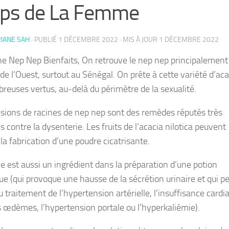
rps de La Femme
IANE SAH
· PUBLIÉ
1 DÉCEMBRE 2022
· MIS À JOUR
1 DÉCEMBRE 2022
ne Nep Nep Bienfaits, On retrouve le nep nep principalement
de l’Ouest, surtout au Sénégal. On prête à cette variété d’aca
reuses vertus, au-delà du périmètre de la sexualité.
usions de racines de nep nep sont des remèdes réputés très
s contre la dysenterie. Les fruits de l’acacia nilotica peuvent
 la fabrication d’une poudre cicatrisante.
ne est aussi un ingrédient dans la préparation d’une potion
ue (qui provoque une hausse de la sécrétion urinaire et qui p
u traitement de l’hypertension artérielle, l’insuffisance cardi
s œdèmes, l’hypertension portale ou l’hyperkaliémie).