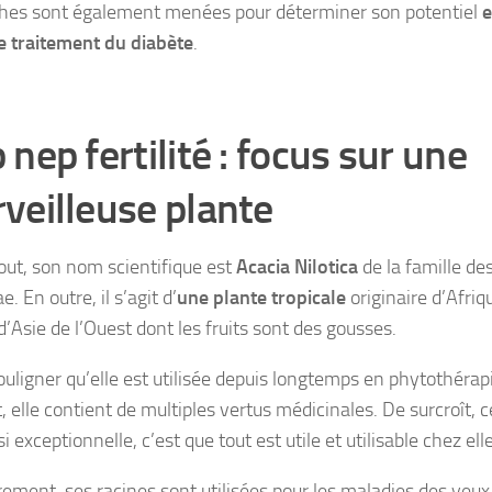
hes sont également menées pour déterminer son potentiel
e traitement du diabète
.
 nep fertilité : focus sur une
veilleuse plante
out, son nom scientifique est
Acacia Nilotica
de la famille de
. En outre, il s’agit d’
une plante tropicale
originaire d’Afriq
 d’Asie de l’Ouest dont les fruits sont des gousses.
souligner qu’elle est utilisée depuis longtemps en phytothérap
, elle contient de multiples vertus médicinales. De surcroît, c
si exceptionnelle, c’est que tout est utile et utilisable chez elle
ement, ses racines sont utilisées pour les maladies des yeux