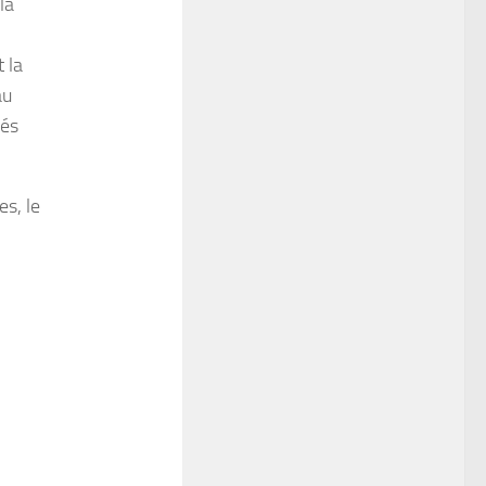
la
 la
au
lés
es, le