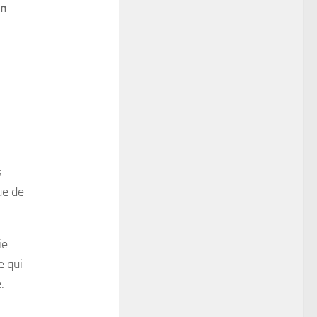
en
s
ue de
ie.
e qui
.