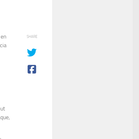
 en
SHARE
cia
eut
aque,