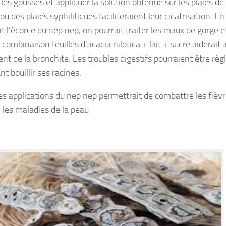
les gousses et appliquer la solution obtenue sur les plaies de 
u des plaies syphilitiques faciliteraient leur cicatrisation. En
 l’écorce du nep nep, on pourrait traiter les maux de gorge et
 combinaison feuilles d’acacia nilotica + lait + sucre aiderait 
nt de la bronchite. Les troubles digestifs pourraient être rég
nt bouillir ses racines.
es applications du nep nep permettrait de combattre les fièvr
, les maladies de la peau