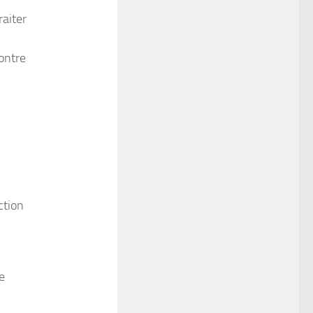
raiter
ontre
ction
re