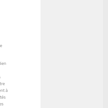
de
Bien
s
tre
ent à
tés
es