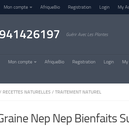
Mon compte
AfriqueBio
Registration
Login
My A
22941426197
Guérir Avec Les Plantes
Mon compte
AfriqueBio
Registration
Login
My 
/
RECETTES NATURELLES
/
TRAITEMENT NATUREL
Graine Nep Nep Bienfaits S