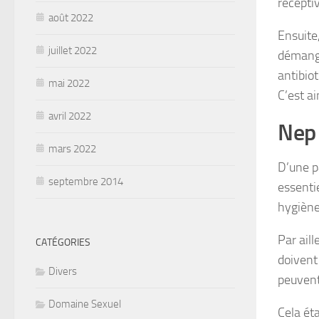
récepti
août 2022
Ensuite
juillet 2022
démange
antibiot
mai 2022
C’est ai
avril 2022
Nep 
mars 2022
D’une pa
septembre 2014
essenti
hygiène 
Par aill
CATÉGORIES
doivent
Divers
peuvent 
Domaine Sexuel
Cela ét