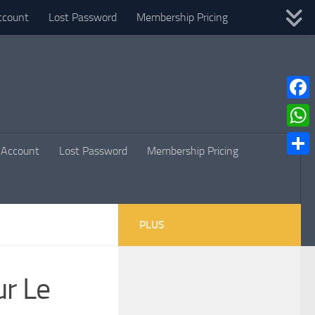
ccount
Lost Password
Membership Pricing
Faceb
What
Account
Lost Password
Membership Pricing
Parta
PLUS
ur Le