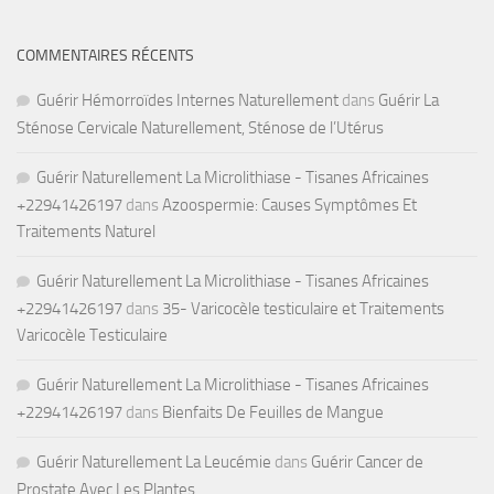
COMMENTAIRES RÉCENTS
Guérir Hémorroïdes Internes Naturellement
dans
Guérir La
Sténose Cervicale Naturellement, Sténose de l’Utérus
Guérir Naturellement La Microlithiase - Tisanes Africaines
+22941426197
dans
Azoospermie: Causes Symptômes Et
Traitements Naturel
Guérir Naturellement La Microlithiase - Tisanes Africaines
+22941426197
dans
35- Varicocèle testiculaire et Traitements
Varicocèle Testiculaire
Guérir Naturellement La Microlithiase - Tisanes Africaines
+22941426197
dans
Bienfaits De Feuilles de Mangue
Guérir Naturellement La Leucémie
dans
Guérir Cancer de
Prostate Avec Les Plantes