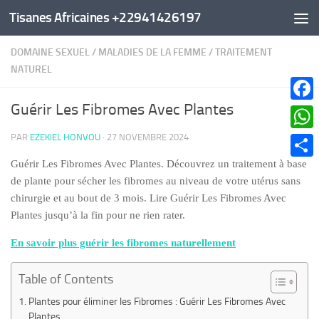
Tisanes Africaines +22941426197
Au dessous du contenu
DOMAINE SEXUEL
/
MALADIES DE LA FEMME
/
TRAITEMENT
NATUREL
Guérir Les Fibromes Avec Plantes
Faceb
PAR
EZEKIEL HONVOU
·
27 NOVEMBRE 2024
What
Guérir Les Fibromes Avec Plantes. Découvrez un traitement à base
Parta
de plante pour sécher les fibromes au niveau de votre utérus sans
chirurgie et au bout de 3 mois. Lire Guérir Les Fibromes Avec
Plantes jusqu’à la fin pour ne rien rater.
En savoir plus guérir les fibromes naturellement
Table of Contents
Plantes pour éliminer les Fibromes : Guérir Les Fibromes Avec
Plantes