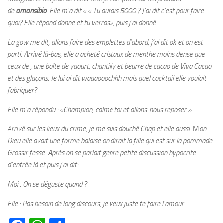
de
amansibio
. Elle m’a dit « « Tu aurais 5000 ? J’ai dit c’est pour faire
quoi? Elle répond donne et tu verras», puis j’ai donné.
La gow me dit, allons faire des emplettes d’abord, j’ai dit ok et on est
parti. Arrivé là-bas, elle a acheté cristaux de menthe moins dense que
ceux de , une boîte de yaourt, chantilly et beurre de cacao de Viva Cacao
et des glaçons. Je lui ai dit waaaoooohhh mais quel cocktail elle voulait
fabriquer?
Elle m’a répondu : «Champion, calme toi et allons-nous reposer.»
Arrivé sur les lieux du crime, je me suis douché Chap et elle aussi.
M
on
Dieu elle avait une forme balaise on dirait la fille qui est sur la pommade
Grossir fesse. Après on se parlait genre petite discussion hypocrite
d’entrée là et puis j’ai dit:
Moi : On se déguste quand ?
Elle : Pas besoin de long discours, je veux juste te faire l’amour