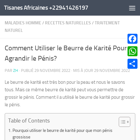
Tisanes Africaines +22941426197
Au dessous du contenu
MALADIES HOMME
/
RECETTES NATURELLES
/
TRAITEMENT
NATUREL
Comment Utiliser le Beurre de Karité Pour
Faceb
Agrandir le Pénis?
What
PAR
ZH
· PUBLIÉ
29 NOVEMBRE 2022
· MIS À JOUR
29 NOVEMBRE 2022
Parta
Le beurre de karité est très bon pour la peau et nous le savons
tous. Mais ce même beurre de karité peut vous permettre de
grossir le pénis. Comment il a utilisé le beurre de karité pour grossir
le pénis.
Table of Contents
Pourquoi utiliser le beurre de karité pour que mon pénis
grossisse