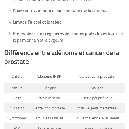
Buvez suffisamment d’eau
pour éliminer les toxines.
Limitez l’alcool et le tabac.
Prenez des cures régulières de plantes protectrices
(comme
le palmier nain et le pygeum).
Différence entre adénome et cancer de la
prostate
Critère
Adénome (HBP)
Cancer de la prostate
Nature
Bénigne
Maligne
Siège
Partie centrale
Partie périphérique
Évolution
Lente, non mortelle
Invasive, peut métastaser
Symptômes
Troubles urinaires
Souvent silencieux au début
PSA
Légère hausse
Hausse importante