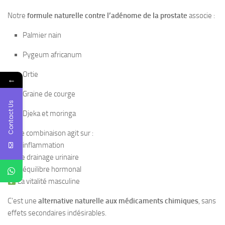
Notre
formule naturelle contre l’adénome de la prostate
associe :
Palmier nain
Pygeum africanum
Ortie
←
Graine de courge
Contact Us
Djeka et moringa
Cette combinaison agit sur :
L’inflammation
Le drainage urinaire
L’équilibre hormonal
La vitalité masculine
C’est une
alternative naturelle aux médicaments chimiques
, sans
effets secondaires indésirables.