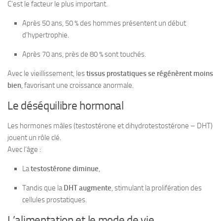
C’est le facteur le plus important.
Après 50 ans, 50 % des hommes présentent un début
d’hypertrophie.
Après 70 ans, près de 80 % sont touchés.
Avec le vieillissement, les
tissus prostatiques se régénèrent moins
bien
, favorisant une croissance anormale.
Le déséquilibre hormonal
Les hormones mâles (testostérone et dihydrotestostérone – DHT)
jouent un rôle clé.
Avec l’âge :
La
testostérone diminue
,
Tandis que la
DHT augmente
, stimulant la prolifération des
cellules prostatiques.
L’alimentation et le mode de vie