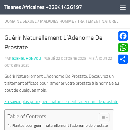
Tisanes Africaines +22941426197
Au dessous du contenu
DOMAINE SEXUEL
/
MALADIES HOMME
/
TRAITEMENT NATUREL
Guérir Naturellement L’Adenome De
Faceb
Prostate
What
PAR
EZEKIEL HONVOU
· PUBLIÉ
22 OCTOBRE 2025
· MIS À JOUR
22
OCTOBRE 2025
Parta
Guérir Naturellement L’Adenome De Prostate. Découvrez un
traitement efficace pour ramener votre prostate à la normale au
bout de quelques mois.
En savoir plus pour guérir naturellement l’adenome de prostate
Table of Contents
Plantes pour guérir naturellement l’adenome de prostate