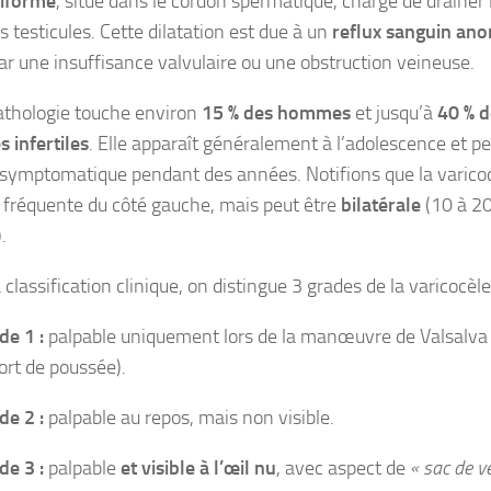
iforme
, situé dans le cordon spermatique, chargé de drainer 
 testicules. Cette dilatation est due à un
reflux sanguin an
ar une insuffisance valvulaire ou une obstruction veineuse.
athologie touche environ
15 % des hommes
et jusqu’à
40 % d
infertiles
. Elle apparaît généralement à l’adolescence et p
asymptomatique pendant des années. Notifions que la varico
s fréquente du côté gauche, mais peut être
bilatérale
(10 à 20
.
 classification clinique, on distingue 3 grades de la varicocèle
de 1 :
palpable uniquement lors de la manœuvre de Valsalva
fort de poussée).
de 2 :
palpable au repos, mais non visible.
de 3 :
palpable
et visible à l’œil nu
, avec aspect de
« sac de v