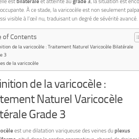
elle est
bilatérale
et atteinte au
grade 3
, la situation est enc
éoccupante. À ce stade, la varicocèle est non seulement palp
si visible à l’œil nu, traduisant un degré de sévérité avancé.
e of Contents
nition de la varicocèle : Traitement Naturel Varicocèle Bilatérale
e 3
es de la varicocèle
nition de la varicocèle :
itement Naturel Varicocèle
atérale Grade 3
cocèle
est une dilatation variqueuse des veines du
plexus