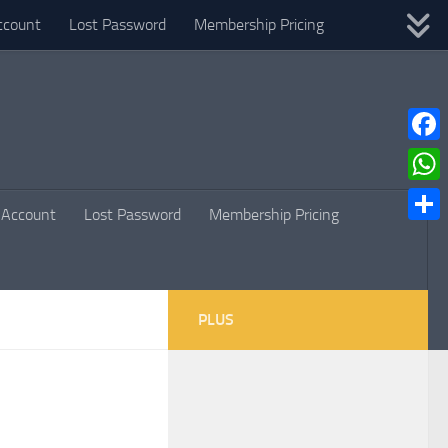
ccount
Lost Password
Membership Pricing
Faceb
What
Account
Lost Password
Membership Pricing
Parta
PLUS