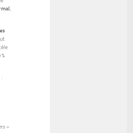
le
ormal
,
es
eut
cèle
 %
 :
ers »