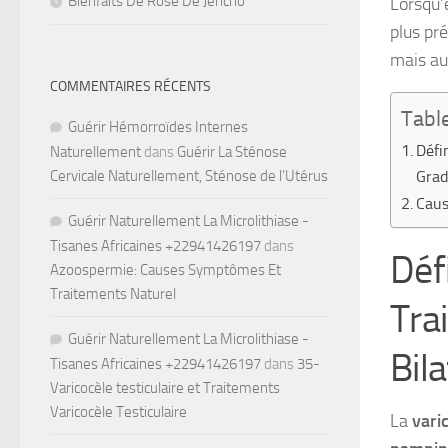
Bienfaits De Rose De Jéricho
Lorsqu’
plus pr
mais aus
COMMENTAIRES RÉCENTS
Tabl
Guérir Hémorroïdes Internes
Défi
Naturellement
dans
Guérir La Sténose
Cervicale Naturellement, Sténose de l’Utérus
Grad
Caus
Guérir Naturellement La Microlithiase -
Tisanes Africaines +22941426197
dans
Défi
Azoospermie: Causes Symptômes Et
Traitements Naturel
Tra
Guérir Naturellement La Microlithiase -
Bil
Tisanes Africaines +22941426197
dans
35-
Varicocèle testiculaire et Traitements
Varicocèle Testiculaire
La
vari