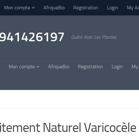
Mon compte
AfriqueBio
Registration
Login
My A
22941426197
Guérir Avec Les Plantes
Mon compte
AfriqueBio
Registration
Login
My 
itement Naturel Varicocèle