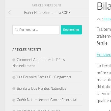
Bil
ARTICLE PRÉCÉDENT
Guérir Naturellement La SOPK
PAR
EZE
Rechercher :
Traitem
traitem
fertile.
ARTICLES RÉCENTS
En savo
Comment Augmenter Le Pénis
La ferti
Naturellement
préoccu
Les Pouvoirs Cachés Du Gingembre
masculi
dilatat
Bienfaits Des Plantes Naturelles
silenci
Guérir Naturellement Cancer Colorectal
qualité