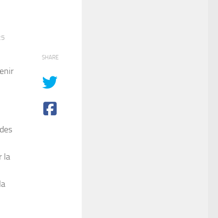
25
SHARE
enir
 des
 la
la