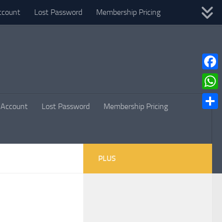
ccount
Lost Password
Membership Pricing
Faceb
What
Account
Lost Password
Membership Pricing
Parta
PLUS