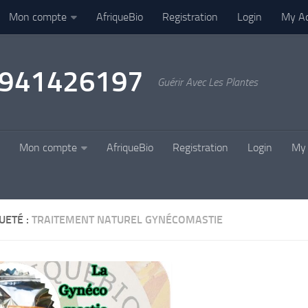
Mon compte
AfriqueBio
Registration
Login
My A
22941426197
Guérir Avec Les Plantes
Mon compte
AfriqueBio
Registration
Login
My 
UETÉ :
TRAITEMENT NATUREL GYNÉCOMASTIE