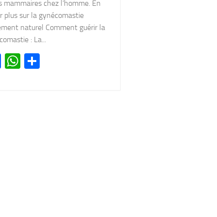
us mammaires chez l’homme. En
r plus sur la gynécomastie
tement naturel Comment guérir la
omastie : La...
Facebook
WhatsApp
Partager