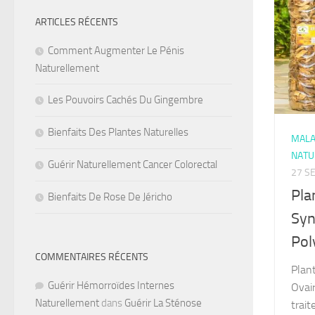
ARTICLES RÉCENTS
Comment Augmenter Le Pénis
Naturellement
Les Pouvoirs Cachés Du Gingembre
Bienfaits Des Plantes Naturelles
MALA
NATU
Guérir Naturellement Cancer Colorectal
27 S
Pla
Bienfaits De Rose De Jéricho
Syn
Pol
COMMENTAIRES RÉCENTS
Plan
Guérir Hémorroïdes Internes
Ovai
Naturellement
dans
Guérir La Sténose
trait