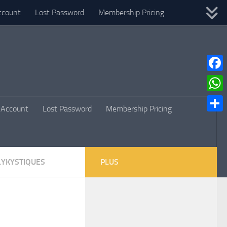
ccount
Lost Password
Membership Pricing
Faceb
What
Account
Lost Password
Membership Pricing
Parta
LYKYSTIQUES
PLUS