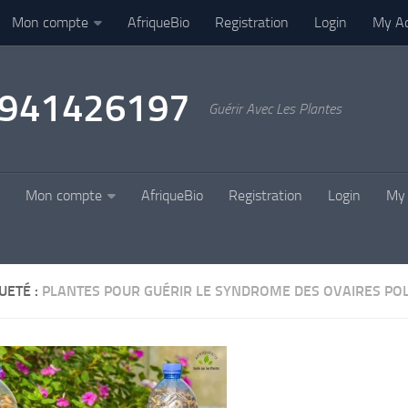
Mon compte
AfriqueBio
Registration
Login
My A
22941426197
Guérir Avec Les Plantes
Mon compte
AfriqueBio
Registration
Login
My 
UETÉ :
PLANTES POUR GUÉRIR LE SYNDROME DES OVAIRES PO