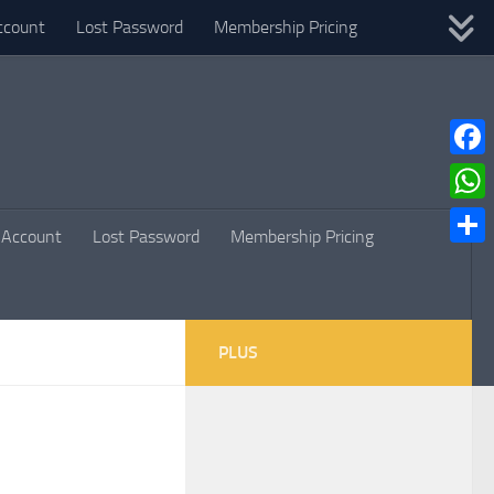
ccount
Lost Password
Membership Pricing
Faceb
What
Account
Lost Password
Membership Pricing
Parta
PLUS