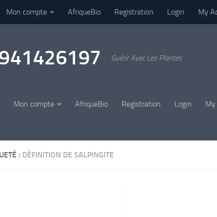
Mon compte
AfriqueBio
Registration
Login
My A
22941426197
Guérir Avec Les Plantes
Mon compte
AfriqueBio
Registration
Login
My 
UETÉ :
DÉFINITION DE SALPINGITE