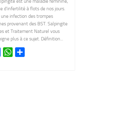
lpingite est une maladie feminine,
e d’infertilité à flots de nos jours.
 une infection des trompes
nes provenant des BST. Salpingite
es et Traitement Naturel vous
igne plus à ce sujet. Définition...
Facebook
WhatsApp
Partager