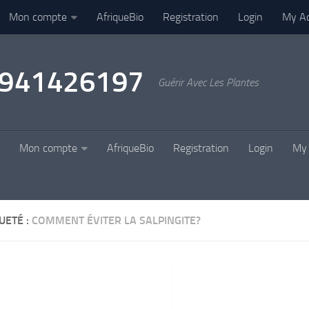
Mon compte
AfriqueBio
Registration
Login
My A
22941426197
Guérir Avec Les Plantes
Mon compte
AfriqueBio
Registration
Login
My 
UETÉ :
COMMENT ÉVITER LA SALPINGITE?