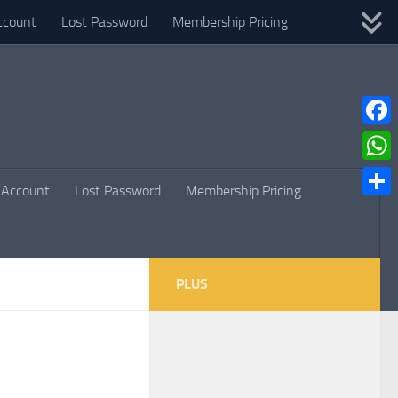
ccount
Lost Password
Membership Pricing
Faceb
What
Account
Lost Password
Membership Pricing
Parta
PLUS