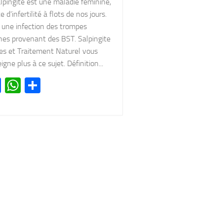
lpingite est une maladie feminine,
e d’infertilité à flots de nos jours.
 une infection des trompes
nes provenant des BST. Salpingite
es et Traitement Naturel vous
igne plus à ce sujet. Définition...
Facebook
WhatsApp
Partager