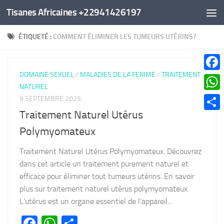
Tisanes Africaines +22941426197
Au dessous du contenu
ÉTIQUETÉ :
COMMENT ÉLIMINER LES TUMEURS UTÉRINS?
DOMAINE SEXUEL
/
MALADIES DE LA FEMME
/
TRAITEMENT
Faceb
NATUREL
What
9 SEPTEMBRE 2025
Traitement Naturel Utérus
Parta
Polymyomateux
Traitement Naturel Utérus Polymyomateux. Découvrez
dans cet article un traitement purement naturel et
efficace pour éliminer tout tumeurs utérins. En savoir
plus sur traitement naturel utérus polymyomateux
L’utérus est un organe essentiel de l’appareil...
Facebook
WhatsApp
Partager