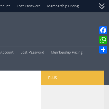
ccount
Lost Password
Membership Pricing
Faceb
What
Account
Lost Password
Membership Pricing
Parta
PLUS