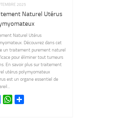
PTEMBRE 2025
itement Naturel Utérus
lymyomateux
tement Naturel Utérus
myomateux. Découvrez dans cet
cle un traitement purement naturel
ficace pour éliminer tout tumeurs
ns. En savoir plus sur traitement
rel utérus polymyomateux
rus est un organe essentiel de
reil...
Facebook
WhatsApp
Partager