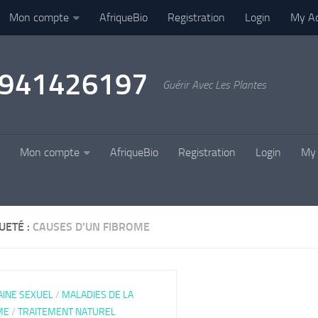
Mon compte
AfriqueBio
Registration
Login
My A
22941426197
Guérir Avec Les Plantes
Mon compte
AfriqueBio
Registration
Login
My 
UETÉ :
CAUSES D’UN FIBROME
INE SEXUEL
/
MALADIES DE LA
ME
/
TRAITEMENT NATUREL