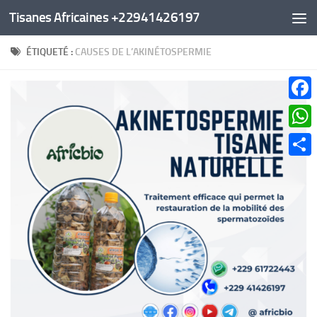
Tisanes Africaines +22941426197
Au dessous du contenu
ÉTIQUETÉ :
CAUSES DE L’AKINÉTOSPERMIE
Faceb
What
Parta