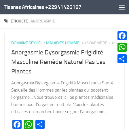
Tisanes Africaines +22941426197
Au dessous du contenu
ÉTIQUETÉ :
ANORGASMIE
DOMAINE SEXUEL
/
MALADIES HOMME
10 NOVEMBRE 2022
Faceb
Anorgasmie Dysorgasmie Frigidité
What
Masculine Remède Naturel Pas Les
Parta
Plantes
Anorgasmie Dysorgasmie Frigidité Masculine la Santé
Sexuelle des Hommes par les plantes qui boostent
l’orgasme… Vous trouverez ici les plantes médicinales
bonnes pour l’orgasme multiple. Voici les plantes
efficaces qui marchent pour soigner l’anorgasmie....
Facebook
WhatsApp
Partager