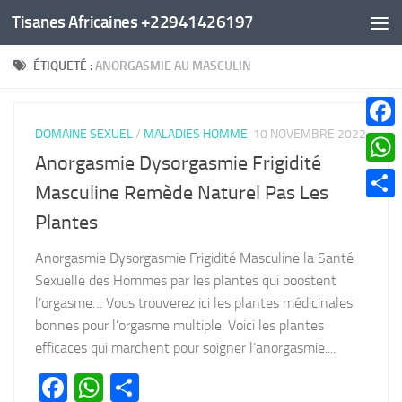
Tisanes Africaines +22941426197
Au dessous du contenu
ÉTIQUETÉ :
ANORGASMIE AU MASCULIN
DOMAINE SEXUEL
/
MALADIES HOMME
10 NOVEMBRE 2022
Faceb
Anorgasmie Dysorgasmie Frigidité
What
Masculine Remède Naturel Pas Les
Parta
Plantes
Anorgasmie Dysorgasmie Frigidité Masculine la Santé
Sexuelle des Hommes par les plantes qui boostent
l’orgasme… Vous trouverez ici les plantes médicinales
bonnes pour l’orgasme multiple. Voici les plantes
efficaces qui marchent pour soigner l’anorgasmie....
Facebook
WhatsApp
Partager