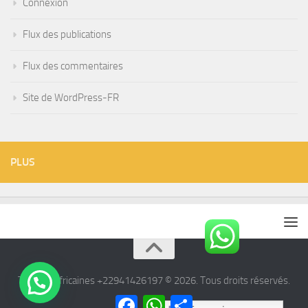
Connexion
Flux des publications
Flux des commentaires
Site de WordPress-FR
PLUS
Tisanes Africaines +22941426197 © 2026. Tous droits réservés.
Facebook
WhatsApp
Partager