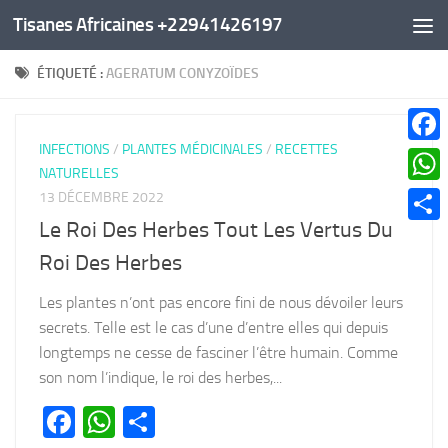
Tisanes Africaines +22941426197
Au dessous du contenu
ÉTIQUETÉ :
AGERATUM CONYZOÏDES
INFECTIONS
/
PLANTES MÉDICINALES
/
RECETTES
Faceb
NATURELLES
What
13 DÉCEMBRE 2022
Le Roi Des Herbes Tout Les Vertus Du
Parta
Roi Des Herbes
Les plantes n’ont pas encore fini de nous dévoiler leurs
secrets. Telle est le cas d’une d’entre elles qui depuis
longtemps ne cesse de fasciner l’être humain. Comme
son nom l’indique, le roi des herbes,...
Facebook
WhatsApp
Partager