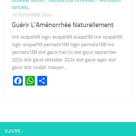
DOMAINE SEXUEL
/
MALADIES DE LA FEMME
/
TRAITEMENT
NATUREL
16 SEPTEMBRE 2024
Guérir L’Aménorrhée Naturellement
link sicepat99 login sicepat99 sicepat99 link sicepat99
login sicepat99 permata168 login permata168 link
permata168 slot gacor hari ini slot gacor september
2024 slot gacor oktoober 2024 slot gacor agen slot
gacor slot mudah maxwin...
Facebook
WhatsApp
Partager
SUIVRE :