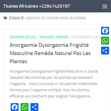
Tisanes Africaines +22941426197
Au dessous du contenu
ÉTIQUETÉ :
ABSENCE DE PLAISIR POUR UN HOMME
DOMAINE SEXUEL
/
MALADIES HOMME
10 NOVEMBRE 2022
Faceb
Anorgasmie Dysorgasmie Frigidité
What
Masculine Remède Naturel Pas Les
Parta
Plantes
Anorgasmie Dysorgasmie Frigidité Masculine la Santé
Sexuelle des Hommes par les plantes qui boostent
l’orgasme… Vous trouverez ici les plantes médicinales
bonnes pour l’orgasme multiple. Voici les plantes
efficaces qui marchent pour soigner l’anorgasmie....
Facebook
WhatsApp
Partager