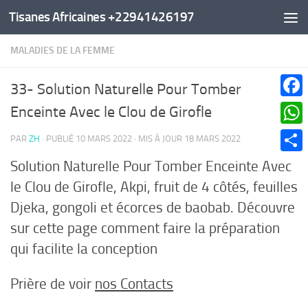
Tisanes Africaines +22941426197
Au dessous du contenu
MALADIES DE LA FEMME
33- Solution Naturelle Pour Tomber
Faceb
Enceinte Avec le Clou de Girofle
What
PAR
ZH
· PUBLIÉ
10 MARS 2022
· MIS À JOUR
18 MARS 2022
Parta
Solution Naturelle Pour Tomber Enceinte Avec
le Clou de Girofle, Akpi, fruit de 4 côtés, feuilles
Djeka, gongoli et écorces de baobab. Découvre
sur cette page comment faire la préparation
qui facilite la conception
Prière de voir
nos Contacts