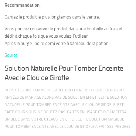
Recommandation:
Gardez le produit le plus longtemps dans le ventre.
Vous pouvez conserver le produit dans une bouteille au frais et
tiédir à chaque fois que vous voulez l’utiliser.
Après la purge , boire demi verre à bambou de la potion
Source
Solution Naturelle Pour Tomber Enceinte
Avec le Clou de Girofle
VOUS ÊTES UNE FEMME INFERTILE QUI CHERCHE UN BÉBÉ DEPUIS DES
ANNÉES DE MARIAGE ALORS PAS DE SOUCI. EN EFFET, CETTE SOLUTION
NATURELLE POUR TOMBER ENCEINTE AVEC LE CLOU DE GIROFLE EST
FAITE POUR VOUS. NE DOUTEZ PAS. FAITES EN USAGE ET DIEU METTRA
UN BÉBÉ DANS VOTRE UTÉRUS. EN EFFET, CETTE SOLUTION MAGIQUE
POUR TOMBER ENCEINTE AVEC LE CLOU DE GIROFLE A FAIT SES PREUVES