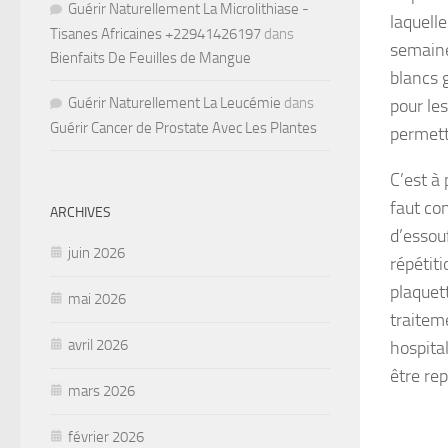
Guérir Naturellement La Microlithiase -
laquell
Tisanes Africaines +22941426197
dans
semaines
Bienfaits De Feuilles de Mangue
blancs 
Guérir Naturellement La Leucémie
dans
pour le
Guérir Cancer de Prostate Avec Les Plantes
permett
C’est à
faut con
ARCHIVES
d’essou
juin 2026
répétit
plaquet
mai 2026
traitem
avril 2026
hospita
être rep
mars 2026
février 2026