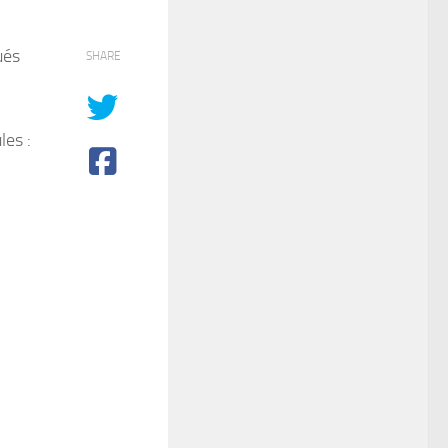
ués
SHARE
les :