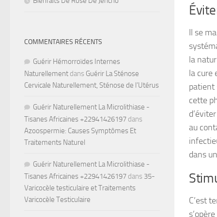
Bienfaits De Rose De Jéricho
Évite
Il se m
COMMENTAIRES RÉCENTS
systéma
la natur
Guérir Hémorroïdes Internes
la cure 
Naturellement
dans
Guérir La Sténose
Cervicale Naturellement, Sténose de l’Utérus
patient
cette p
Guérir Naturellement La Microlithiase -
d’éviter
Tisanes Africaines +22941426197
dans
au cont
Azoospermie: Causes Symptômes Et
infecti
Traitements Naturel
dans une
Guérir Naturellement La Microlithiase -
Stimu
Tisanes Africaines +22941426197
dans
35-
Varicocèle testiculaire et Traitements
Varicocèle Testiculaire
C’est t
s’opère