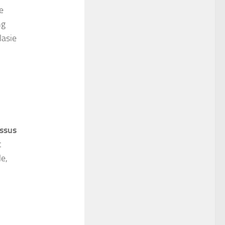
e
ng
lasie
issus
t
le,