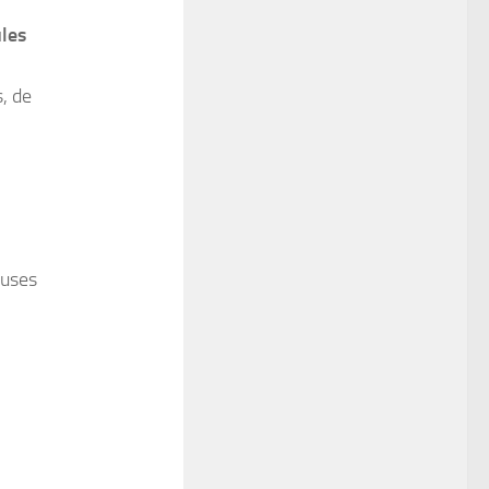
ules
, de
euses