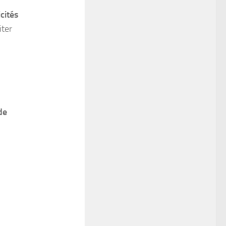
cités
iter
de