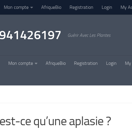
Mon compte
AfriqueBio
Registration
Login
My A
22941426197
Guérir Avec Les Plantes
Mon compte
AfriqueBio
Registration
Login
My 
est-ce qu’une aplasie ?