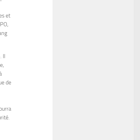
es et
EPO,
sang
 Il
e,
à
ue de
ourra
rité.