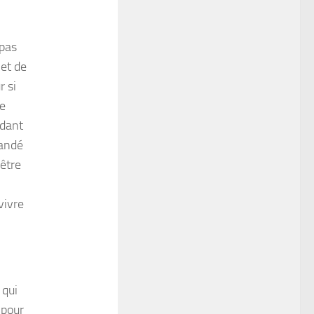
 pas
 et de
r si
le
ndant
mandé
’être
vivre
 qui
 pour