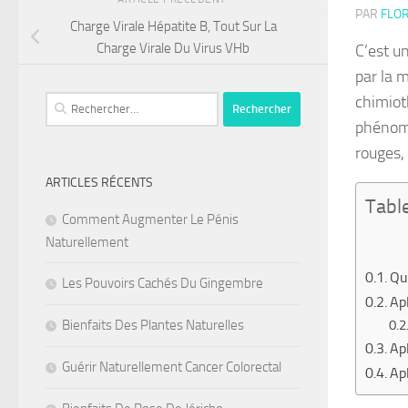
PAR
FLOR
Charge Virale Hépatite B, Tout Sur La
Charge Virale Du Virus VHb
C’est u
par la m
chimiot
Rechercher :
phénomè
rouges,
ARTICLES RÉCENTS
Tabl
Comment Augmenter Le Pénis
Naturellement
Qu
Les Pouvoirs Cachés Du Gingembre
Ap
Bienfaits Des Plantes Naturelles
Apl
Guérir Naturellement Cancer Colorectal
Ap