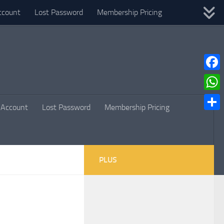
ccount
Lost Password
Membership Pricing
Faceb
What
Account
Lost Password
Membership Pricing
Parta
PLUS