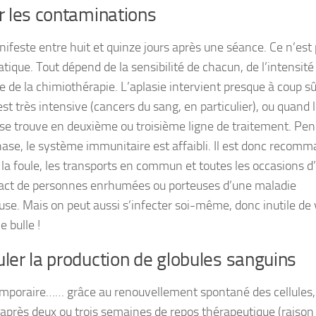
r les contaminations
anifeste entre huit et quinze jours après une séance. Ce n’est
tique. Tout dépend de la sensibilité de chacun, de l’intensité
e de la chimiothérapie. L’aplasie intervient presque à coup sû
est très intensive (cancers du sang, en particulier), ou quand 
 se trouve en deuxième ou troisième ligne de traitement. Pe
hase, le système immunitaire est affaibli. Il est donc recom
 la foule, les transports en commun et toutes les occasions d
act de personnes enrhumées ou porteuses d’une maladie
euse. Mais on peut aussi s’infecter soi-même, donc inutile de 
 bulle !
ler la production de globules sanguins
emporaire…… grâce au renouvellement spontané des cellules,
 après deux ou trois semaines de repos thérapeutique (raison