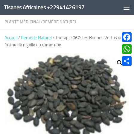
Tisanes Africaines +22941426197
Au dessous du contenu
PLANTE MÉDICINAL
/
REMÈDE NATUREL
Accueil
/
Remède Naturel
/ Thérapie 067: Les Bonnes Vertus de la
Graine de nigelle ou cumin noir
Faceb
What
Parta