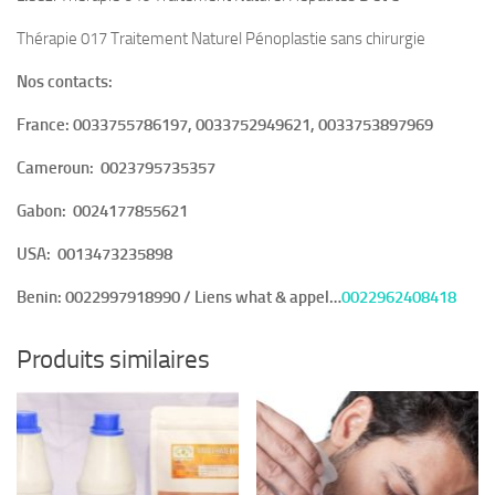
Thérapie 017 Traitement Naturel Pénoplastie sans chirurgie
Nos contacts:
France: 0033755786197, 0033752949621, 0033753897969
Cameroun:
0023795735357
Gabon:
0024177855621
USA:
0013473235898
Benin:
0022997918990 / Liens what & appel…
0022962408418
Produits similaires