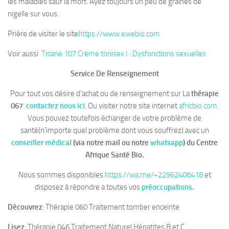
les maladies sauf la mort. Ayez toujours un peu de graines de
nigelle sur vous.
Prière de visiter le site
https://www.ewebio.com
Voir aussi
Tisane 107 Crème tonisex I : Dysfonctions sexuelles
Service De Renseignement
Pour tout vos désire d’achat ou de renseignement sur La
thérapie
067
contactez nous ici
. Ou visiter notre site internet
africbio.com
.
Vous pouvez toutefois échanger de votre problème de
santé(n’importe quel problème dont vous souffrez) avec un
conseiller médical
(via notre mail ou notre
whatsapp
)
du Centre
Afrique Santé Bio.
Nous sommes disponibles
https://wa.me/+22962408418
et
disposez à répondre a toutes vos
préoccupations.
Découvrez
: Thérapie 060 Traitement tomber enceinte
Lisez
: Thérapie 046 Traitement Naturel Hépatites B et C