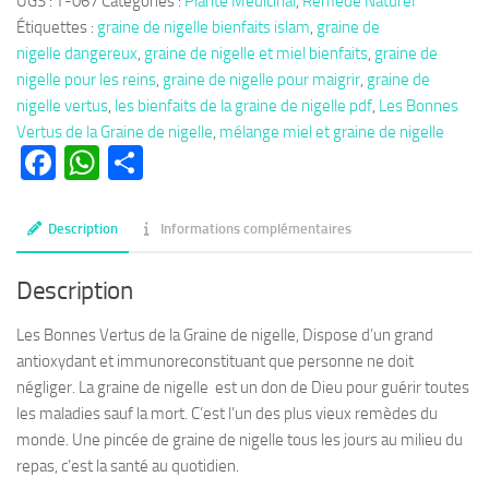
UGS :
T-067
Catégories :
Plante Médicinal
,
Remède Naturel
Les
Étiquettes :
graine de nigelle bienfaits islam
,
graine de
Bonnes
nigelle dangereux
,
graine de nigelle et miel bienfaits
,
graine de
Vertus
nigelle pour les reins
,
graine de nigelle pour maigrir
,
graine de
de
nigelle vertus
,
les bienfaits de la graine de nigelle pdf
,
Les Bonnes
la
Vertus de la Graine de nigelle
,
mélange miel et graine de nigelle
Graine
Facebook
WhatsApp
Partager
de
nigelle
ou
Description
Informations complémentaires
cumin
noir
Description
Les Bonnes Vertus de la Graine de nigelle, Dispose d’un grand
antioxydant et immunoreconstituant que personne ne doit
négliger. La graine de nigelle est un don de Dieu pour guérir toutes
les maladies sauf la mort. C’est l’un des plus vieux remèdes du
monde. Une pincée de graine de nigelle tous les jours au milieu du
repas, c’est la santé au quotidien.