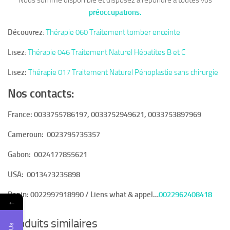
Nous somme disponible et disposez à répondre a toutes vos
préoccupations.
Découvrez
:
Thérapie 060 Traitement tomber enceinte
Lisez
:
Thérapie 046 Traitement Naturel Hépatites B et C
Lisez:
Thérapie 017 Traitement Naturel Pénoplastie sans chirurgie
Nos contacts:
France: 0033755786197, 0033752949621, 0033753897969
Cameroun:
0023795735357
Gabon:
0024177855621
USA:
0013473235898
Benin:
0022997918990 / Liens what & appel…
0022962408418
←
Produits similaires