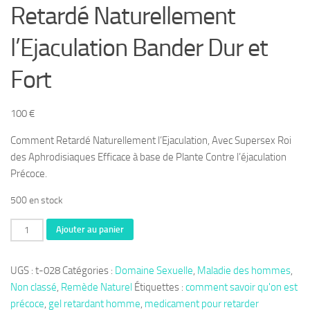
Retardé Naturellement
l’Ejaculation Bander Dur et
Fort
100
€
Comment Retardé Naturellement l’Ejaculation, Avec Supersex Roi
des Aphrodisiaques Efficace à base de Plante Contre l’éjaculation
Précoce.
500 en stock
quantité
Ajouter au panier
de
Thérapie
UGS :
t-028
Catégories :
Domaine Sexuelle
,
Maladie des hommes
,
028:
Non classé
,
Remède Naturel
Étiquettes :
comment savoir qu'on est
Comment
précoce
,
gel retardant homme
,
medicament pour retarder
Retardé