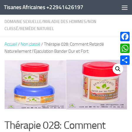
Tisanes Africaines +22941426197
Au dessous du contenu
DOMAINE SEXUELLE
/
MALADIE DES HOMMES
/
NON
CLASSÉ
/
REMÈDE NATUREL
Accueil
/
Non classé
/ Thérapie 028: Comment Retardé
Faceb
Naturellement l’Ejaculation Bander Dur et Fort
What
Parta
Thérapie 028: Comment