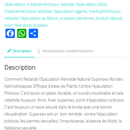
l'éjaculation
,
medicament pour retarder l'èjaculation 2020
,
Naturellement
medicament pour retarder l'èjaculation algerie
,
medicament pour
l'Ejaculation
retarder l'éjaculation au Maroc
,
pression pénienne
,
produit naturel
Bander
pour faire durer le plaisir
Dur
Facebook
WhatsApp
Partager
et
Fort
Description
Informations complémentaires
Description
Comment Retardé l’Ejaculation Remède Naturel Supersex Roi des
Aphrodisiaques Efficace à base de Plante Contre l’éjaculation
Précoce. C’est aussi un plaisir durable, un succès inoubliable et cela
rebelote toujours. Ainsi, Avec supersex, point d’éjaculation précoce.
C’est toujours un sexe assuré dans la durée avec une bonne
récupération. Supersex est un bon remède contre l’éjaculation
précoce, les pannes sexuelles, l’impuissance, la baisse de libido, la
faiblesse sexuelle.