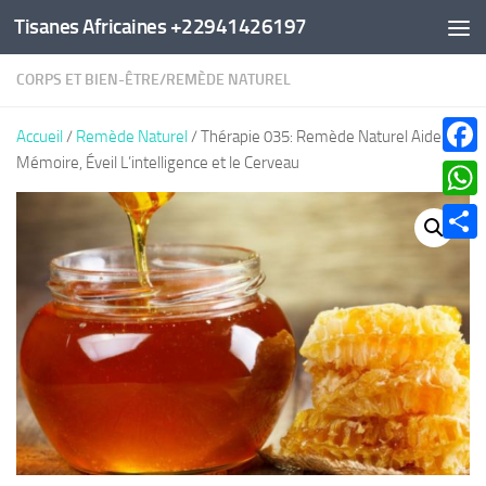
Tisanes Africaines +22941426197
Au dessous du contenu
CORPS ET BIEN-ÊTRE
/
REMÈDE NATUREL
Accueil
/
Remède Naturel
/ Thérapie 035: Remède Naturel Aide
Mémoire, Éveil L’intelligence et le Cerveau
Faceb
What
Parta