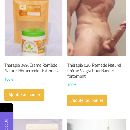
Thérapie 049 : Crème Remède
Thérapie 026: Remède Naturel
Naturel Hémorroïdes Externes
Crème Viagra Pour Bander
fortement
100
€
100
€
Ajouter au panier
Ajouter au panier
←
Contact Us