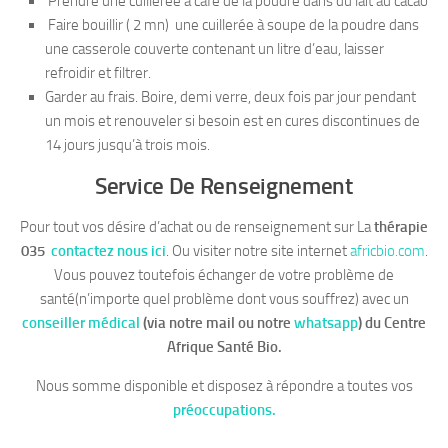
Prendre une cuillerée à café de la poudre dans du lait au cacao
Faire bouillir ( 2 mn) une cuillerée à soupe de la poudre dans
une casserole couverte contenant un litre d’eau, laisser
refroidir et filtrer.
Garder au frais. Boire, demi verre, deux fois par jour pendant
un mois et renouveler si besoin est en cures discontinues de
14 jours jusqu’à trois mois.
Service De Renseignement
Pour tout vos désire d’achat ou de renseignement sur La
thérapie
035
contactez nous ici
. Ou visiter notre site internet
africbio.com
.
Vous pouvez toutefois échanger de votre problème de
santé(n’importe quel problème dont vous souffrez) avec un
conseiller médical
(via notre mail ou notre
whatsapp
)
du Centre
Afrique Santé Bio.
Nous somme disponible et disposez à répondre a toutes vos
préoccupations.