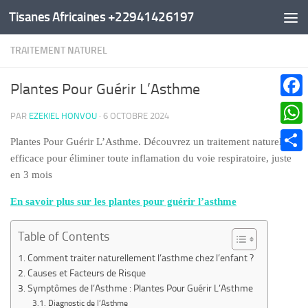
Tisanes Africaines +22941426197
Au dessous du contenu
TRAITEMENT NATUREL
Plantes Pour Guérir L’Asthme
Faceb
PAR
EZEKIEL HONVOU
·
6 OCTOBRE 2024
What
Plantes Pour Guérir L’Asthme. Découvrez un traitement naturel
efficace pour éliminer toute inflamation du voie respiratoire, juste
Parta
en 3 mois
En savoir plus sur les plantes pour guérir l’asthme
Table of Contents
Comment traiter naturellement l’asthme chez l’enfant ?
Causes et Facteurs de Risque
Symptômes de l’Asthme : Plantes Pour Guérir L’Asthme
Diagnostic de l’Asthme