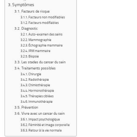
Symptômes
Facteurs de risque
Facteurs non modifiables
Facteurs modifiables
Diagnostic
Auto-examen des seins
Mammographie
Échographie mammaire
IRM mammaire
Biopsie
Les stades du cancer du sein
Traitements possibles
Chirurgie
Radiothérapie
Chimiothérapie
Hormonothérapie
Thérapies ciblées
Immunothérapie
Prévention
Vivre avec un cancer du sein
Impact psychologique
Féminité et image corporelle
Retour à la vie normale