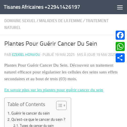
Tisanes Africaines +22941426197
Au dessous du contenu
DOMAINE SEXUEL
/
MALADIES DE LA FEMME
/
TRAITEMENT
NATUREL
Plantes Pour Guérir Cancer Du Sein
Faceb
PAR
EZEKIEL HONVOU
· PUBLIÉ
19 MAI 2025
· MIS À JOUR
19 MAI 2025
What
Plantes Pour Guérir Cancer Du Sein. Découvrez un traitement
Parta
naturel efficace pour régulariser les cellules des seins sans effets
secondaires et au bout de trois (03) mois.
En savoir plus sur les plantes pour guérir cancer du sein
Table of Contents
Guérir le cancer du sein
Qu’est-ce que le cancer du sein ?
Types de cancer du sein