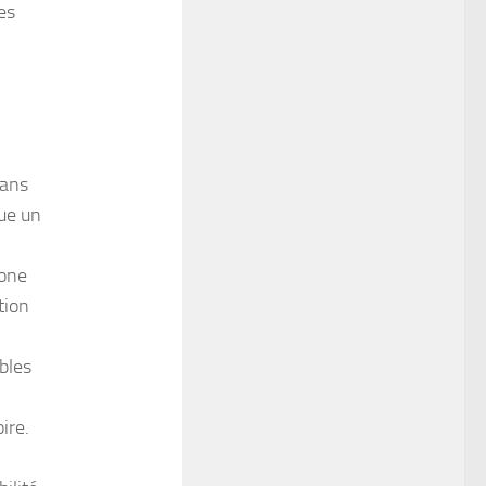
es
dans
oue un
rone
tion
bles
ire.