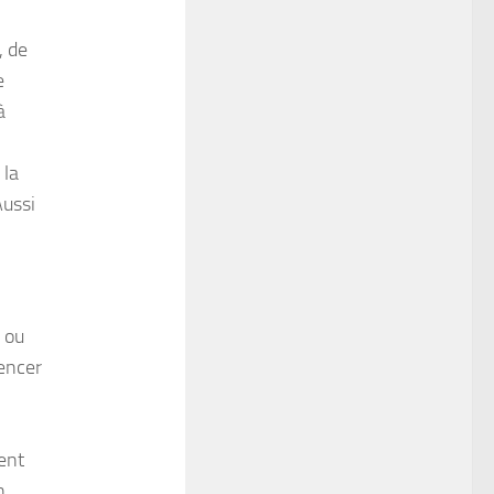
, de
e
à
 la
Aussi
s ou
uencer
ent
n