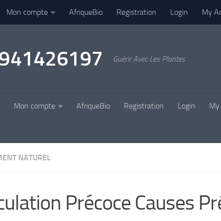
Mon compte
AfriqueBio
Registration
Login
My A
22941426197
Guérir Avec Les Plantes
Mon compte
AfriqueBio
Registration
Login
My 
MENT NATUREL
culation Précoce Causes Pr