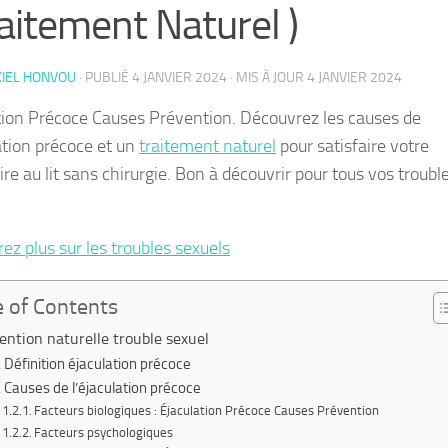
raitement Naturel )
KIEL HONVOU
· PUBLIÉ
4 JANVIER 2024
· MIS À JOUR
4 JANVIER 2024
tion Précoce Causes Prévention. Découvrez les causes de
lation précoce et un
traitement naturel
pour satisfaire votre
re au lit sans chirurgie. Bon à découvrir pour tous vos troubl
.
ez plus sur les troubles sexuels
e of Contents
ention naturelle trouble sexuel
Définition éjaculation précoce
Causes de l’éjaculation précoce
Facteurs biologiques : Éjaculation Précoce Causes Prévention
Facteurs psychologiques