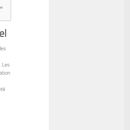
on
el
des
. Les
ation
nté