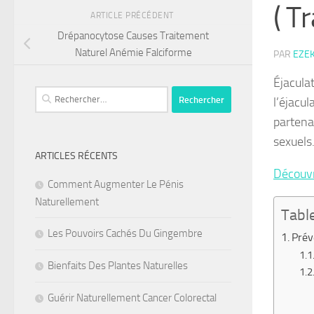
( T
ARTICLE PRÉCÉDENT
Drépanocytose Causes Traitement
Naturel Anémie Falciforme
PAR
EZE
Éjacula
Rechercher :
l’éjacu
partenai
sexuels
ARTICLES RÉCENTS
Découvr
Comment Augmenter Le Pénis
Naturellement
Tabl
Les Pouvoirs Cachés Du Gingembre
Prév
Bienfaits Des Plantes Naturelles
Guérir Naturellement Cancer Colorectal