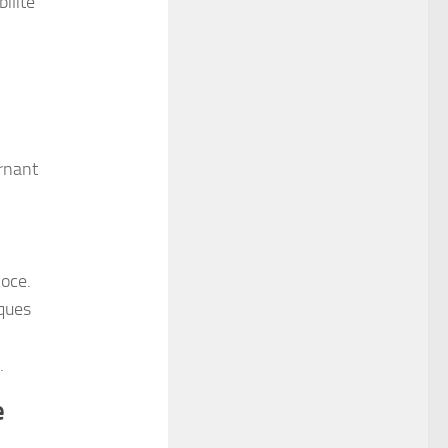
ilité
ernant
coce.
ques
.
e