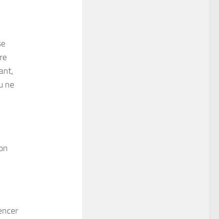
se
re
ant,
u ne
ion
encer