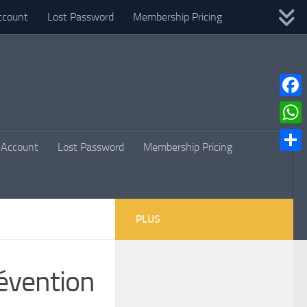
ccount
Lost Password
Membership Pricing
Faceb
What
Account
Lost Password
Membership Pricing
Parta
PLUS
évention