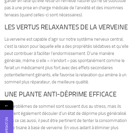
garder en tête qu’elle reste un remède naturel qui ne se substitue
pas à une prise en charge médicale de l’anxiété et des insomnies
tenaces (quand celles-ci sont nécessaires).
LES VERTUS RELAXANTES DE LA VERVEINE
La verveine est
capable d’agir sur notre système nerveux central
,
c’est la raison pour laquelle elle a des propriétés sédatives et qu’elle
peut contribuer à faciliter l’endormissement. D’une manière
générale, même si elle « n’endort » pas spontanément comme le
ferait un médicament plus fort avec des effets secondaires
potentiellement gênants, elle
favorise la relaxation
qui amène à un
sommeil plus réparateur, de meilleure qualité.
UNE PLANTE ANTI-DÉPRIME EFFICACE
←
Les problèmes de sommeil sont souvent dus au stress, mais ils
peuvent également découler d’un
état de déprime plus généralisé
.
Contact Us
Dans ce cas aussi, il peut être pertinent de tenter la consommation
d’une tisane à base de verveine. En vous aidant à éliminer plus