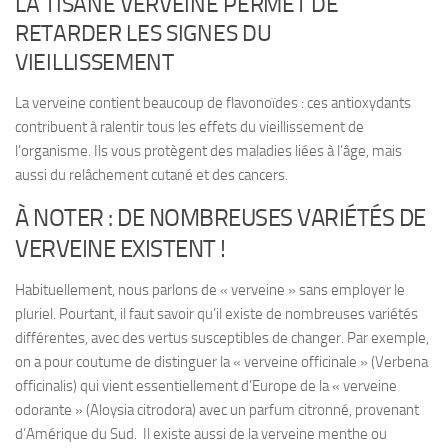
LA TISANE VERVEINE PERMET DE
RETARDER LES SIGNES DU
VIEILLISSEMENT
La verveine contient beaucoup de flavonoïdes : ces antioxydants
contribuent à
ralentir tous les effets du vieillissement de
l’organisme
. Ils vous protègent des maladies liées à l’âge, mais
aussi du relâchement cutané et des cancers.
À NOTER : DE NOMBREUSES VARIÉTÉS DE
VERVEINE EXISTENT !
Habituellement, nous parlons de « verveine » sans employer le
pluriel. Pourtant, il faut savoir qu’il existe
de nombreuses variétés
différentes
, avec des vertus susceptibles de changer. Par exemple,
on a pour coutume de distinguer la « verveine officinale » (
Verbena
officinalis
) qui vient essentiellement d’Europe de la « verveine
odorante » (
Aloysia citrodora
) avec un parfum citronné, provenant
d’Amérique du Sud. Il existe aussi de la verveine menthe ou