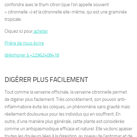
confondre avec le thym citron (que l’on appelle souvent
« citronnelle ») et la citronnelle elle-même, qui est une graminée
tropicale.
Cliquez ici pour
acheter
Prière de nous écrire
téléphoner à +22962408418
DIGÉRER PLUS FACILEMENT
Tout comme la verveine officinale, la verveine citronnelle permet
de
digérer plus facilement
. Très concrètement, son pouvoir anti-
inflammatoire évite les coliques, un phénomène sans gravité mais
réellement douloureux pour les individus qui en souffrent. En
outre, d’une manière plus générale, cette plante est considérée
comme un
antispasmodique efficace et naturel
. Elle va donc apaiser
toutes les douleurs liées à la digestion, au niveau de l’estomac et de