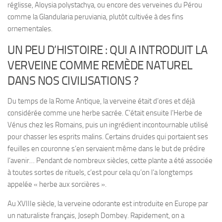
réglisse,
Aloysia polystachya
, ou encore des verveines du Pérou
comme la
Glandularia peruviania
, plutôt cultivée à des fins
ornementales.
UN PEU D’HISTOIRE : QUI A INTRODUIT LA
VERVEINE COMME REMÈDE NATUREL
DANS NOS CIVILISATIONS ?
Du temps de la
Rome Antique
, la verveine était d’ores et déjà
considérée comme une herbe sacrée. C’était ensuite l’Herbe de
Vénus chez les Romains, puis un ingrédient incontournable utilisé
pour chasser les esprits malins. Certains druides qui portaient ses
feuilles en couronne s’en servaient même dans le but de prédire
l’avenir… Pendant de nombreux siècles, cette plante a été associée
à toutes sortes de rituels, c’est pour cela qu’on l’a longtemps
appelée « herbe aux sorcières ».
Au XVIIIe siècle, la
verveine odorante est introduite en Europe par
un naturaliste français
, Joseph Dombey. Rapidement, on a