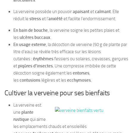
articulaires
.
La verveine possède un pouvoir
apaisant
et
calmant
. Elle
réduit le
stress
et l’
anxiété
et facilite l’endormissement.
En bain de bouche
, la verveine soigne les petites plaies et
les
ulcères buccaux
.
En usage externe
, la décoction de verveine (50 g de plante par
litre d’eau) se révèle très efficace sur les lésions
cutanées :
érythèmes
fessiers ou solaires, crevasses, gerçures
et
piqûres d’insectes
. Une compresse imbibée de cette
décoction soigne également les
entorses
,
les
contusions
légères et les
ecchymoses
.
Cultiver la verveine pour ses bienfaits
La verveine est
une
plante
rustique
qui aime
les emplacements chauds et ensoleillés