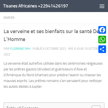
Tisanes Africaines +22941426197
Au dessous du contenu
DIVERS
La verveine et ses bienfaits sur la santé De
Faceb
L’Homme
What
PAR
FLORIANE SAH
· PUBLIÉ
6 OCTOBRE 2022
· MIS À JOUR
10 OCTOBRE
2022
Parta
La verveine était autrefois utilisée dans les cérémonies religieuses
par les prêtres gaulois (druides) et guérisseurs d’Asie et
d’Amérique du Nord (chaman) pour prédire l’avenir ou chasser les
mauvais esprits. Les prêtres romains s’en servaient pour nettoyer
les autels dédiés à Jupiter.