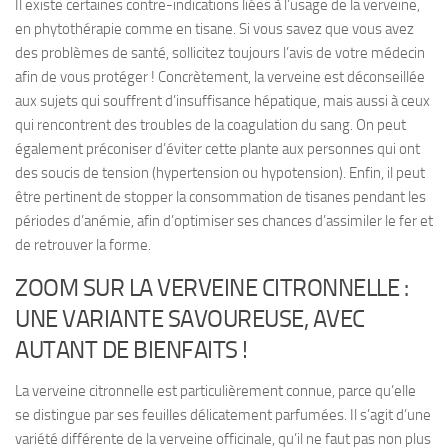
Il existe
certaines contre-indications liées à l’usage de la verveine
,
en phytothérapie comme en tisane. Si vous savez que vous avez
des problèmes de santé, sollicitez toujours l’avis de votre médecin
afin de vous protéger ! Concrètement, la verveine est déconseillée
aux sujets qui souffrent d’insuffisance hépatique, mais aussi à ceux
qui rencontrent des troubles de la coagulation du sang. On peut
également préconiser d’éviter cette plante aux personnes qui ont
des
soucis de tension
(hypertension ou hypotension). Enfin, il peut
être pertinent de stopper la consommation de tisanes pendant les
périodes d’anémie, afin d’optimiser ses chances d’assimiler le fer et
de retrouver la forme.
ZOOM SUR LA VERVEINE CITRONNELLE :
UNE VARIANTE SAVOUREUSE, AVEC
AUTANT DE BIENFAITS !
La verveine citronnelle est particulièrement connue, parce qu’elle
se
distingue par ses feuilles délicatement parfumées
. Il s’agit d’une
variété différente de la verveine officinale, qu’il ne faut pas non plus