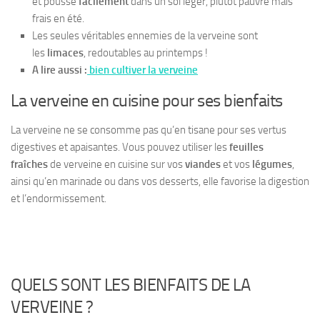
et pousse
facilement
dans un sol léger, plutôt pauvre mais
frais en été.
Les seules véritables ennemies de la verveine sont
les
limaces
, redoutables au printemps !
A lire aussi :
bien cultiver la verveine
La verveine en cuisine pour ses bienfaits
La verveine ne se consomme pas qu’en tisane pour ses vertus
digestives et apaisantes. Vous pouvez utiliser les
feuilles
fraîches
de verveine en cuisine sur vos
viandes
et vos
légumes
,
ainsi qu’en marinade ou dans vos desserts, elle favorise la digestion
et l’endormissement.
QUELS SONT LES BIENFAITS DE LA
VERVEINE ?