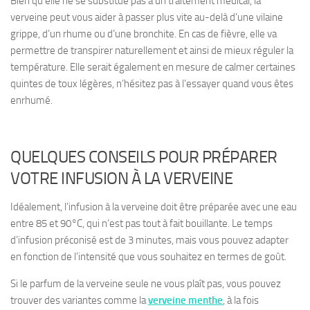
Bien qu’elle
ne se substitue pas à un traitement médical
, la
verveine peut vous aider à passer plus vite au-delà d’une vilaine
grippe, d’un rhume ou d’une bronchite. En cas de fièvre, elle va
permettre de
transpirer naturellement et ainsi de mieux réguler la
température
. Elle serait également en mesure de calmer certaines
quintes de toux légères, n’hésitez pas à l’essayer quand vous êtes
enrhumé.
QUELQUES CONSEILS POUR PRÉPARER
VOTRE INFUSION À LA VERVEINE
Idéalement, l’infusion à la verveine doit être préparée avec
une eau
entre 85 et 90°C
, qui n’est pas tout à fait bouillante. Le temps
d’infusion préconisé est de
3 minutes
, mais vous pouvez adapter
en fonction de l’intensité que vous souhaitez en termes de goût.
Si le parfum de la verveine seule ne vous plaît pas, vous pouvez
trouver des
variantes comme la
verveine menthe
, à la fois