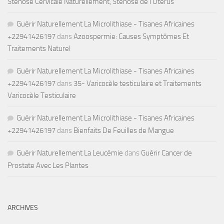
Sténose Cervicale Naturellement, Sténose de l’Utérus
Guérir Naturellement La Microlithiase - Tisanes Africaines
+22941426197
dans
Azoospermie: Causes Symptômes Et
Traitements Naturel
Guérir Naturellement La Microlithiase - Tisanes Africaines
+22941426197
dans
35- Varicocèle testiculaire et Traitements
Varicocèle Testiculaire
Guérir Naturellement La Microlithiase - Tisanes Africaines
+22941426197
dans
Bienfaits De Feuilles de Mangue
Guérir Naturellement La Leucémie
dans
Guérir Cancer de
Prostate Avec Les Plantes
ARCHIVES