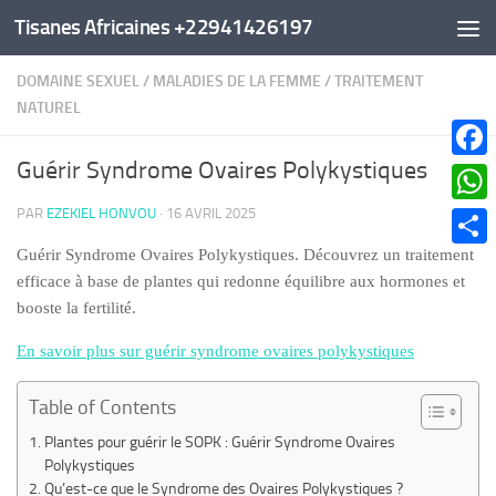
Tisanes Africaines +22941426197
Au dessous du contenu
DOMAINE SEXUEL
/
MALADIES DE LA FEMME
/
TRAITEMENT
NATUREL
Guérir Syndrome Ovaires Polykystiques
Faceb
PAR
EZEKIEL HONVOU
·
16 AVRIL 2025
What
Guérir Syndrome Ovaires Polykystiques. Découvrez un traitement
Parta
efficace à base de plantes qui redonne équilibre aux hormones et
booste la fertilité.
En savoir plus sur guérir syndrome ovaires polykystiques
Table of Contents
Plantes pour guérir le SOPK : Guérir Syndrome Ovaires
Polykystiques
Qu’est-ce que le Syndrome des Ovaires Polykystiques ?