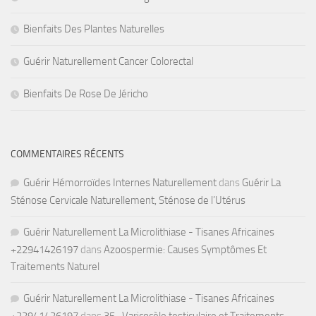
Bienfaits Des Plantes Naturelles
Guérir Naturellement Cancer Colorectal
Bienfaits De Rose De Jéricho
COMMENTAIRES RÉCENTS
Guérir Hémorroïdes Internes Naturellement
dans
Guérir La
Sténose Cervicale Naturellement, Sténose de l’Utérus
Guérir Naturellement La Microlithiase - Tisanes Africaines
+22941426197
dans
Azoospermie: Causes Symptômes Et
Traitements Naturel
Guérir Naturellement La Microlithiase - Tisanes Africaines
+22941426197
dans
35- Varicocèle testiculaire et Traitements