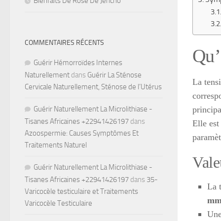
Bienfaits De Rose De Jéricho
COMMENTAIRES RÉCENTS
Qu’
Guérir Hémorroïdes Internes
Naturellement
dans
Guérir La Sténose
La tens
Cervicale Naturellement, Sténose de l’Utérus
correspo
Guérir Naturellement La Microlithiase -
princip
Tisanes Africaines +22941426197
dans
Elle es
Azoospermie: Causes Symptômes Et
paramètr
Traitements Naturel
Vale
Guérir Naturellement La Microlithiase -
Tisanes Africaines +22941426197
dans
35-
La 
Varicocèle testiculaire et Traitements
mm
Varicocèle Testiculaire
Une