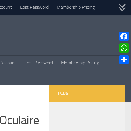
ccount
Lost Password
Membership Pricing
Faceb
What
Account
Lost Password
Membership Pricing
Parta
PLUS
Oculaire