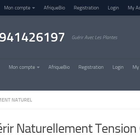
Mon compte
AfriqueBio
Registration
Login
My A
22941426197
Guérir Avec Les Plantes
Mon compte
AfriqueBio
Registration
Login
My 
MENT NATUREL
rir Naturellement Tension 