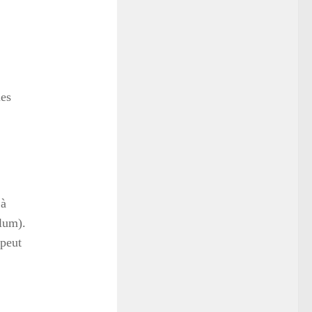
les
 à
lum).
 peut