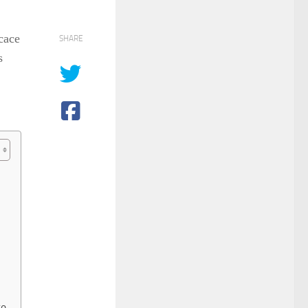
cace
SHARE
s
re