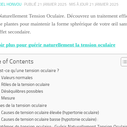
KIEL HONVOU
· PUBLIÉ
21 JANVIER 2025
· MIS À JOUR
21 JANVIER 2025
Naturellement Tension Oculaire. Découvrez un traitement effi
de plantes pour maintenir la forme sphrérique de votre œil san
ffet secondaire.
ir plus pour guérir naturellement la tension oculaire
e of Contents
st-ce qu’une tension oculaire ?
Valeurs normales
Rôles de la tension oculaire
Déséquilibres possibles
Mesure
es de la tension oculaire
Causes de tension oculaire élevée (hypertonie oculaire)
Causes de tension oculaire basse (hypotonie oculaire) :
tômes de tension oculaire : Guérir Naturellement Tension Oculai