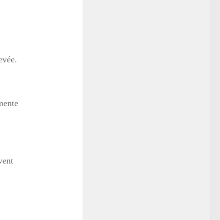
evée.
mente
vent