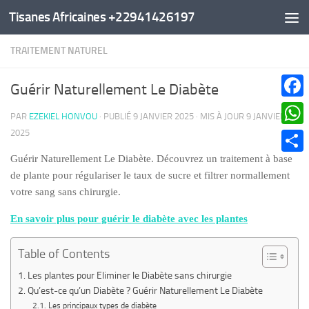
Tisanes Africaines +22941426197
Au dessous du contenu
TRAITEMENT NATUREL
Guérir Naturellement Le Diabète
Faceb
PAR
EZEKIEL HONVOU
· PUBLIÉ
9 JANVIER 2025
· MIS À JOUR
9 JANVIER
2025
What
Guérir Naturellement Le Diabète. Découvrez un traitement à base
Parta
de plante pour régulariser le taux de sucre et filtrer normallement
votre sang sans chirurgie.
En savoir plus pour guérir le diabète avec les plantes
Table of Contents
Les plantes pour Eliminer le Diabète sans chirurgie
Qu’est-ce qu’un Diabète ? Guérir Naturellement Le Diabète
Les principaux types de diabète