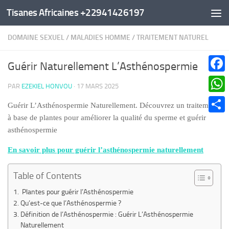
Tisanes Africaines +22941426197
Au dessous du contenu
DOMAINE SEXUEL
/
MALADIES HOMME
/
TRAITEMENT NATUREL
Guérir Naturellement L’Asthénospermie
Faceb
PAR
EZEKIEL HONVOU
·
17 MARS 2025
What
Guérir L’Asthénospermie Naturellement. Découvrez un traitement
à base de plantes pour améliorer la qualité du sperme et guérir
Parta
asthénospermie
En savoir plus pour guérir l’asthénospermie naturellement
Table of Contents
Plantes pour guérir l’Asthénospermie
Qu’est-ce que l’Asthénospermie ?
Définition de l’Asthénospermie : Guérir L’Asthénospermie
Naturellement