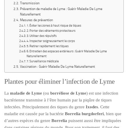
Transmission
Prévention de maladie de Lyme : Guérir Maladie De Lyme
Naturellement
Mesures de prévention
1. Éviter les zones à haut risque de tiques
2. Porter des vêtements protecteurs
3. Utiliser des répulsifs
4. Inspecter soigneusement le corps
5. Retirer rapidement les tiques
6. Entretien des espaces extérieurs : Guérir Maladie De Lyme
Naturellement
7. Surveillance médicale
Vaccination : Guérir Maladie De Lyme Naturellement
Plantes pour éliminer l’infection de Lyme
La
maladie de Lyme
(ou
borréliose de Lyme
) est une infection
bactérienne transmise à l’être humain par la piqûre de tiques
infectées. Principalement des tiques du genre
Ixodes
. Cette
maladie est causée par la bactérie
Borrelia burgdorferi
, bien que
d’autres espèces du genre
Borrelia
puissent aussi être impliquées
dans certaines régions du monde. Pour son traitement, il faut des