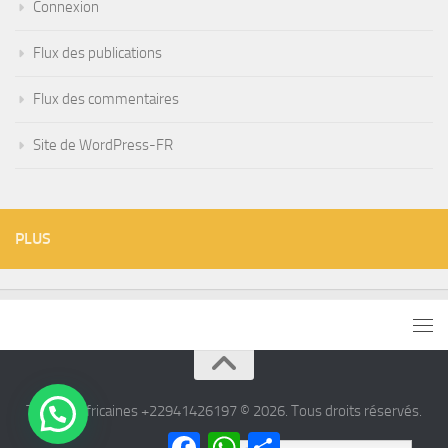
Connexion
Flux des publications
Flux des commentaires
Site de WordPress-FR
PLUS
Tisanes Africaines +22941426197 © 2026. Tous droits réservés.
Facebook
WhatsApp
Partager