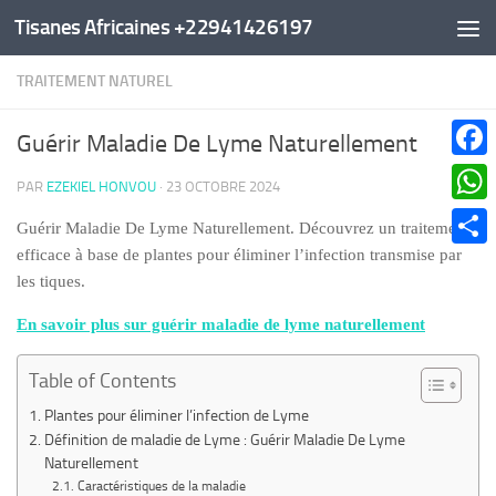
Tisanes Africaines +22941426197
Au dessous du contenu
TRAITEMENT NATUREL
Guérir Maladie De Lyme Naturellement
Faceb
PAR
EZEKIEL HONVOU
·
23 OCTOBRE 2024
What
Guérir Maladie De Lyme Naturellement. Découvrez un traitement
efficace à base de plantes pour éliminer l’infection transmise par
Parta
les tiques.
En savoir plus sur guérir maladie de lyme naturellement
Table of Contents
Plantes pour éliminer l’infection de Lyme
Définition de maladie de Lyme : Guérir Maladie De Lyme
Naturellement
Caractéristiques de la maladie