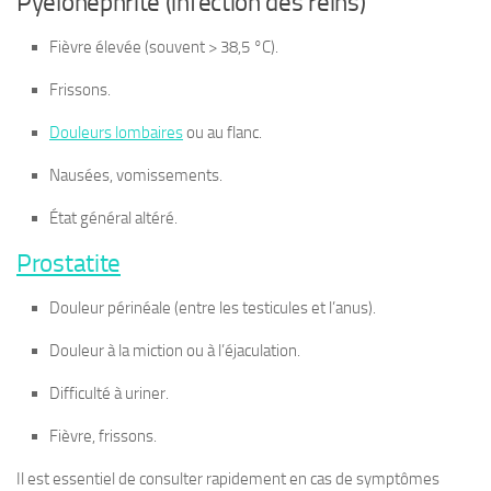
Pyélonéphrite (infection des reins)
Fièvre élevée (souvent > 38,5 °C).
Frissons.
Douleurs lombaires
ou au flanc.
Nausées, vomissements.
État général altéré.
Prostatite
Douleur périnéale (entre les testicules et l’anus).
Douleur à la miction ou à l’éjaculation.
Difficulté à uriner.
Fièvre, frissons.
Il est essentiel de consulter rapidement en cas de symptômes