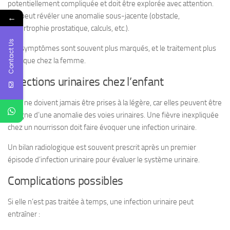
potentiellement compliquée et doit être explorée avec attention.
Elle peut révéler une anomalie sous-jacente (obstacle,
←
hypertrophie prostatique, calculs, etc.).
Contact Us
Les symptômes sont souvent plus marqués, et le traitement plus
long que chez la femme.
Infections urinaires chez l’enfant
Elles ne doivent jamais être prises à la légère, car elles peuvent être
le signe d’une anomalie des voies urinaires. Une fièvre inexpliquée
chez un nourrisson doit faire évoquer une infection urinaire.
Un bilan radiologique est souvent prescrit après un premier
épisode d’infection urinaire pour évaluer le système urinaire.
Complications possibles
Si elle n’est pas traitée à temps, une infection urinaire peut
entraîner :