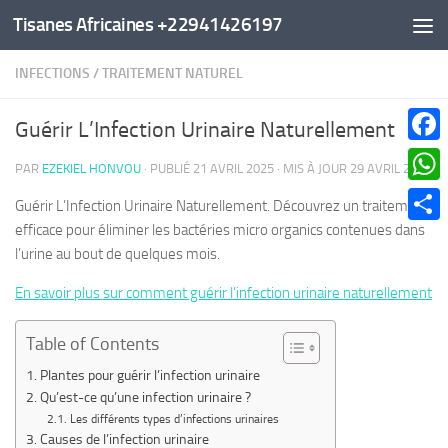
Tisanes Africaines +22941426197
Au dessous du contenu
INFECTIONS
/
TRAITEMENT NATUREL
Guérir L’Infection Urinaire Naturellement
Faceb
PAR
EZEKIEL HONVOU
· PUBLIÉ
21 AVRIL 2025
· MIS À JOUR
29 AVRIL 2025
What
Guérir L’Infection Urinaire Naturellement. Découvrez un traitement
efficace pour éliminer les bactéries micro organics contenues dans
Parta
l’urine au bout de quelques mois.
En savoir plus sur comment guérir l’infection urinaire naturellement
Table of Contents
Plantes pour guérir l’infection urinaire
Qu’est-ce qu’une infection urinaire ?
Les différents types d’infections urinaires
Causes de l’infection urinaire