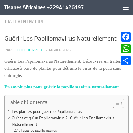
Tisanes Africaines +22941426197
Au dessous du contenu
TRAITEMENT NATUREL
Guérir Les Papillomavirus Naturellement
Faceb
PAR
EZEKIEL HONVOU
·
6 JANVIER 2025
What
Guérir Les Papillomavirus Naturellement. Découvrez un traitement
efficace à base de plantes pour détruire le virus de la peau sans
Parta
chirurgie.
En savoir plus pour guérir le papillomavirus naturellement
Table of Contents
Les plantes pour guérir le Papillomavirus
Qu’est ce qu’un Papillomavirus ? : Guérir Les Papillomavirus
Naturellement
Types de papillomavirus