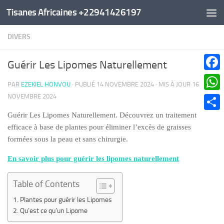
Tisanes Africaines +22941426197
Au dessous du contenu
DIVERS
Guérir Les Lipomes Naturellement
Faceb
PAR
EZEKIEL HONVOU
· PUBLIÉ
14 NOVEMBRE 2024
· MIS À JOUR
16
NOVEMBRE 2024
What
Guérir Les Lipomes Naturellement. Découvrez un traitement
Parta
efficace à base de plantes pour éliminer l’excès de graisses
formées sous la peau et sans chirurgie.
En savoir plus pour guérir les lipomes naturellement
Table of Contents
Plantes pour guérir les Lipomes
Qu’est ce qu’un Lipome