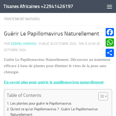
Tisanes Africaines +22941426197
Au dessous du contenu
TRAITEMENT NATUREL
Guérir Le Papillomavirus Naturellement
Faceb
PAR
EZEKIEL HONVOU
· PUBLIÉ
30 OCTOBRE 2024
· MIS À JOUR
30
OCTOBRE 2024
What
Guérir Le Papillomavirus Naturellement. Découvrez un traitement
Parta
efficace à base de plantes pour éliminer le virus de la peau sans
chirurgie.
En savoir plus pour guérir le papillomavirus naturellement
Table of Contents
Les plantes pour guérir le Papillomavirus
Qu’est ce qu’un Papillomavirus ? : Guérir Le Papillomavirus
Naturellement