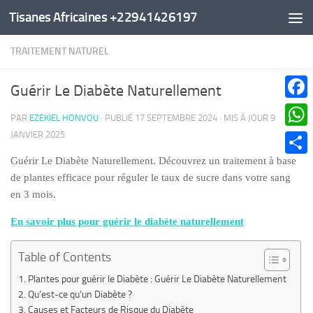
Tisanes Africaines +22941426197
Au dessous du contenu
TRAITEMENT NATUREL
Guérir Le Diabète Naturellement
Faceb
PAR
EZEKIEL HONVOU
· PUBLIÉ
17 SEPTEMBRE 2024
· MIS À JOUR
9
JANVIER 2025
What
Guérir Le Diabète Naturellement. Découvrez un traitement à base
Parta
de plantes efficace pour réguler le taux de sucre dans votre sang
en 3 mois.
En savoir plus pour guérir le diabète naturellement
Table of Contents
Plantes pour guérir le Diabète : Guérir Le Diabète Naturellement
Qu’est-ce qu’un Diabète ?
Causes et Facteurs de Risque du Diabète