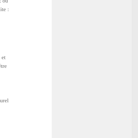
x ou
ite :
 et
être
turel