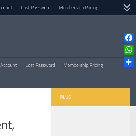
ccount
Lost Password
Membership Pricing
Faceb
What
Account
Lost Password
Membership Pricing
Parta
PLUS
nt,