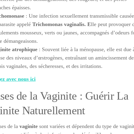
nches épaisses.
chomonase
: Une infection sexuellement transmissible causée
parasite appelé
Trichomonas vaginalis. E
lle peut provoquer 
ulements mousseux, verts ou jaunes, accompagnés d’odeurs f
de démangeaisons.
inite atrophique
: Souvent liée à la ménopause, elle est due 
sse des niveaux d’œstrogènes, entraînant un amincissement de
is vaginales, des sécheresses, et des irritations.
z avec nous ici
ses de la Vaginite : Guérir La
inite Naturellement
ses de la
vaginite
sont variées et dépendent du type de vagini