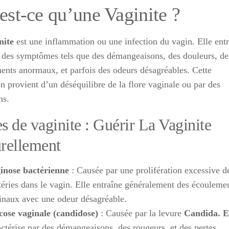
est-ce qu’une Vaginite ?
nite
est une inflammation ou une infection du vagin. Elle ent
 des symptômes tels que des démangeaisons, des douleurs, de
ents anormaux, et parfois des odeurs désagréables. Cette
n provient d’un déséquilibre de la flore vaginale ou par des
ns.
s de vaginite : Guérir La Vaginite
rellement
inose bactérienne
: Causée par une prolifération excessive d
téries dans le vagin. Elle entraîne généralement des écouleme
inaux avec une odeur désagréable.
ose vaginale (candidose)
: Causée par la levure
Candida. E
actérise par des démangeaisons, des rougeurs, et des pertes