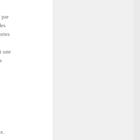
 par
des
ortes
à une
s
te.