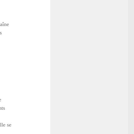
raîne
s
e
nts
lle se