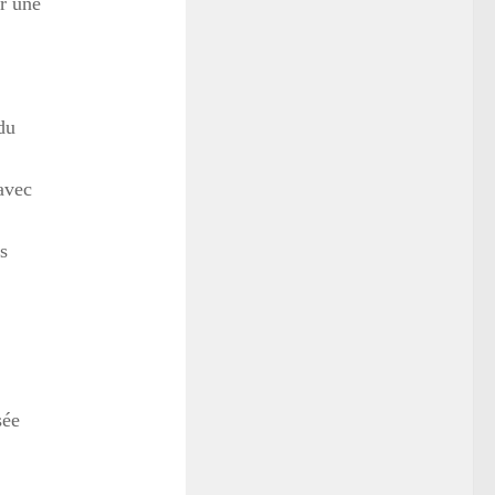
r une
du
avec
s
sée