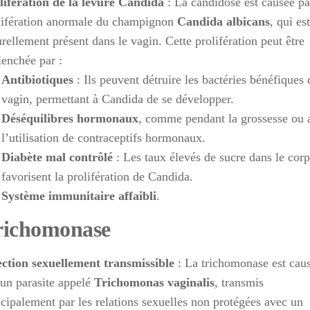
lifération de la levure Candida
: La candidose est causée pa
lifération anormale du champignon
Candida albicans
, qui est
urellement présent dans le vagin. Cette prolifération peut être
lenchée par :
Antibiotiques
: Ils peuvent détruire les bactéries bénéfiques 
vagin, permettant à Candida de se développer.
Déséquilibres hormonaux
, comme pendant la grossesse ou 
l’utilisation de contraceptifs hormonaux.
Diabète mal contrôlé
: Les taux élevés de sucre dans le corp
favorisent la prolifération de Candida.
Système immunitaire affaibli
.
richomonase
ection sexuellement transmissible
: La trichomonase est cau
 un parasite appelé
Trichomonas vaginalis
, transmis
ncipalement par les relations sexuelles non protégées avec un