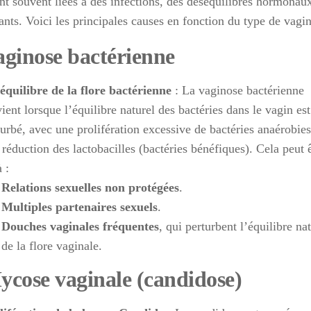
ont souvent liées à des infections, des déséquilibres hormonau
tants. Voici les principales causes en fonction du type de vagin
aginose bactérienne
équilibre de la flore bactérienne
: La vaginose bactérienne
ient lorsque l’équilibre naturel des bactéries dans le vagin est
turbé, avec une prolifération excessive de bactéries anaérobies
 réduction des lactobacilles (bactéries bénéfiques). Cela peut 
 :
Relations sexuelles non protégées
.
Multiples partenaires sexuels
.
Douches vaginales fréquentes
, qui perturbent l’équilibre na
de la flore vaginale.
ycose vaginale (candidose)