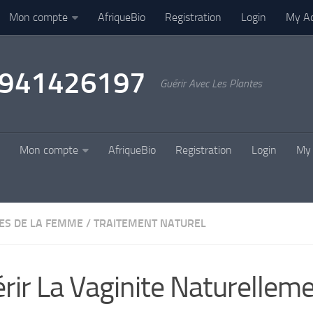
Mon compte
AfriqueBio
Registration
Login
My A
22941426197
Guérir Avec Les Plantes
Mon compte
AfriqueBio
Registration
Login
My 
ES DE LA FEMME
/
TRAITEMENT NATUREL
rir La Vaginite Naturelleme