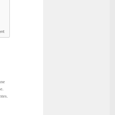
ent
une
e.
ntes.