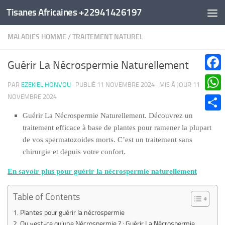
Tisanes Africaines +22941426197
Au dessous du contenu
MALADIES HOMME
/
TRAITEMENT NATUREL
Guérir La Nécrospermie Naturellement
Faceb
PAR
EZEKIEL HONVOU
· PUBLIÉ
11 NOVEMBRE 2024
· MIS À JOUR
11
NOVEMBRE 2024
What
Guérir La Nécrospermie Naturellement. Découvrez un
Parta
traitement efficace à base de plantes pour ramener la plupart
de vos spermatozoides morts. C’est un traitement sans
chirurgie et depuis votre confort.
En savoir plus pour guérir la nécrospermie naturellement
Table of Contents
Plantes pour guérir la nécrospermie
Qu »est-ce qu’une Nécrospermie ? : Guérir La Nécrospermie