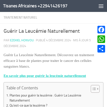
Tisanes Africaines +22941426197
Au dessous du contenu
TRAITEMENT NATUREL
Guérir La Leucémie Naturellement
Faceb
PAR
EZEKIEL HONVOU
· PUBLIÉ
4 DÉCEMBRE 2024
· MIS À JOUR
5
DÉCEMBRE 2024
What
Guérir La Leucémie Naturellement. Découvrez un traitement
Parta
efficace à base de plantes pour traiter le cancer des cellules
sanguines blancs.
En savoir plus pour guérir la leucémie naturellement
Table of Contents
Plantes pour guérir la leucémie : Guérir La Leucémie
Naturellement
Qu’est-ce que la leucémie ?