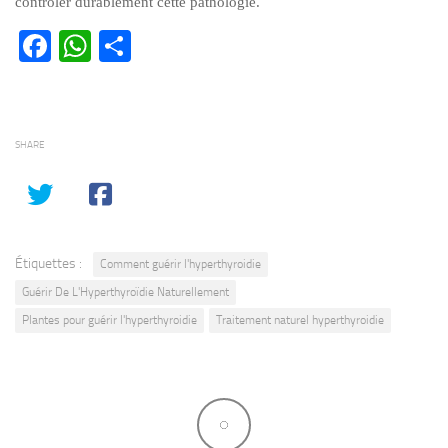
contrôler durablement cette pathologie.
Facebook
WhatsApp
Partager
SHARE
Étiquettes :
Comment guérir l'hyperthyroidie
Guérir De L'Hyperthyroïdie Naturellement
Plantes pour guérir l'hyperthyroidie
Traitement naturel hyperthyroidie