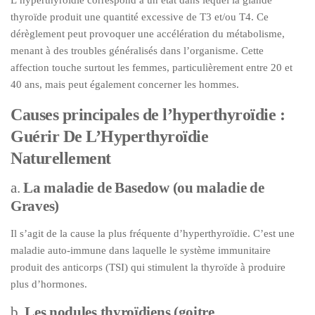
L’hyperthyroïdie correspond à un état dans lequel la glande
thyroïde produit une quantité excessive de T3 et/ou T4. Ce
dérèglement peut provoquer une accélération du métabolisme,
menant à des troubles généralisés dans l’organisme. Cette
affection touche surtout les femmes, particulièrement entre 20 et
40 ans, mais peut également concerner les hommes.
Causes principales de l’hyperthyroïdie :
Guérir De L’Hyperthyroïdie
Naturellement
a.
La maladie de Basedow (ou maladie de
Graves)
Il s’agit de la cause la plus fréquente d’hyperthyroïdie. C’est une
maladie auto-immune dans laquelle le système immunitaire
produit des anticorps (TSI) qui stimulent la thyroïde à produire
plus d’hormones.
b.
Les nodules thyroïdiens (goitre