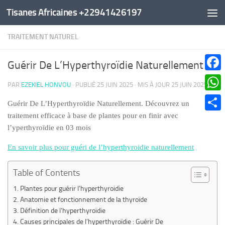
Tisanes Africaines +22941426197
Au dessous du contenu
TRAITEMENT NATUREL
Guérir De L’Hyperthyroïdie Naturellement
Faceb
PAR
EZEKIEL HONVOU
· PUBLIÉ
25 JUIN 2025
· MIS À JOUR
25 JUIN 2025
What
Guérir De L’Hyperthyroïdie Naturellement. Découvrez un
traitement efficace à base de plantes pour en finir avec
Parta
l’yperthyroïdie en 03 mois
En savoir plus pour guéri de l’hyperthyroidie naturellement
Table of Contents
Plantes pour guérir l’hyperthyroidie
Anatomie et fonctionnement de la thyroïde
Définition de l’hyperthyroïdie
Causes principales de l’hyperthyroïdie : Guérir De