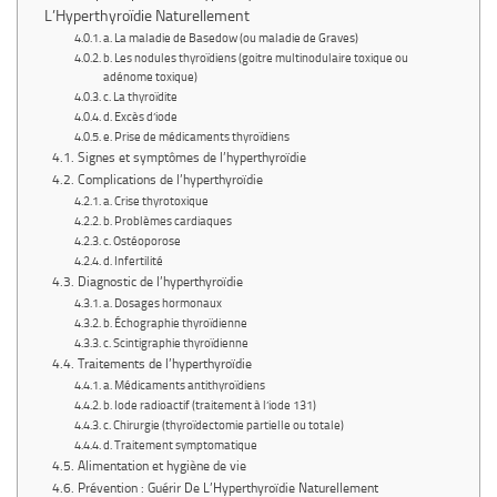
L’Hyperthyroïdie Naturellement
a. La maladie de Basedow (ou maladie de Graves)
b. Les nodules thyroïdiens (goitre multinodulaire toxique ou
adénome toxique)
c. La thyroïdite
d. Excès d’iode
e. Prise de médicaments thyroïdiens
Signes et symptômes de l’hyperthyroïdie
Complications de l’hyperthyroïdie
a. Crise thyrotoxique
b. Problèmes cardiaques
c. Ostéoporose
d. Infertilité
Diagnostic de l’hyperthyroïdie
a. Dosages hormonaux
b. Échographie thyroïdienne
c. Scintigraphie thyroïdienne
Traitements de l’hyperthyroïdie
a. Médicaments antithyroïdiens
b. Iode radioactif (traitement à l’iode 131)
c. Chirurgie (thyroïdectomie partielle ou totale)
d. Traitement symptomatique
Alimentation et hygiène de vie
Prévention : Guérir De L’Hyperthyroïdie Naturellement