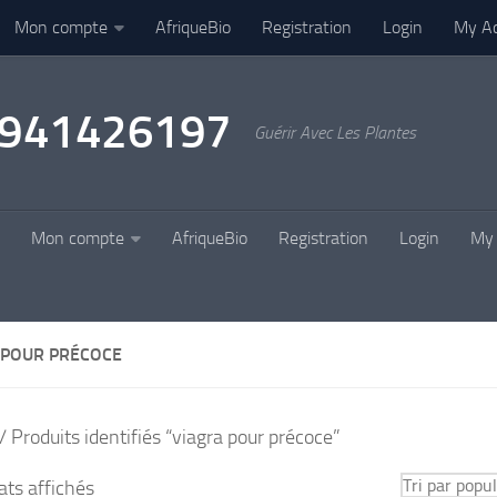
Mon compte
AfriqueBio
Registration
Login
My A
22941426197
Guérir Avec Les Plantes
Mon compte
AfriqueBio
Registration
Login
My 
 POUR PRÉCOCE
/ Produits identifiés “viagra pour précoce”
Trié
ats affichés