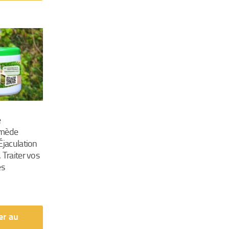
e
emède
Éjaculation
 Traiter vos
es
er au