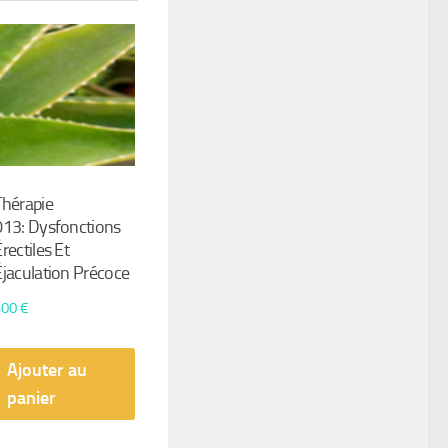
Thérapie
013: Dysfonctions
rectiles Et
Éjaculation Précoce
300
€
Ajouter au
panier