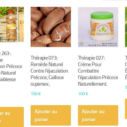
par
popularité
 263 :
Thérapie 073:
Thérapie 027:
me
Remède Naturel
Crème Pour
ion Précoce
Contre l’éjaculation
Combattre
É
Naturel
Précoce, Cailloux
l’éjaculation Précoce
aiblesse
supersex ,
Naturellement.
150
€
100
€
Ajouter au
Ajouter au
er au
panier
panier
r