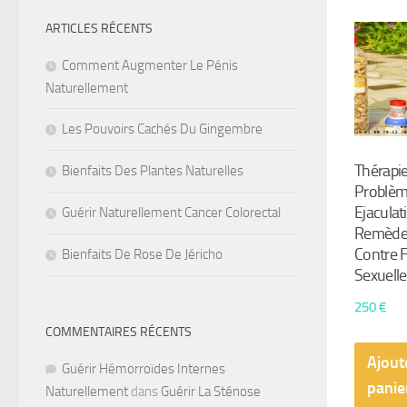
ARTICLES RÉCENTS
Comment Augmenter Le Pénis
Naturellement
Les Pouvoirs Cachés Du Gingembre
Thérapie
Bienfaits Des Plantes Naturelles
Problè
Ejaculat
Guérir Naturellement Cancer Colorectal
Remède 
Contre F
Bienfaits De Rose De Jéricho
Sexuelle
250
€
COMMENTAIRES RÉCENTS
Ajout
Guérir Hémorroïdes Internes
panie
Naturellement
dans
Guérir La Sténose