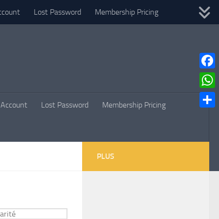
ccount
Lost Password
Membership Pricing
Faceb
What
Account
Lost Password
Membership Pricing
Parta
PLUS