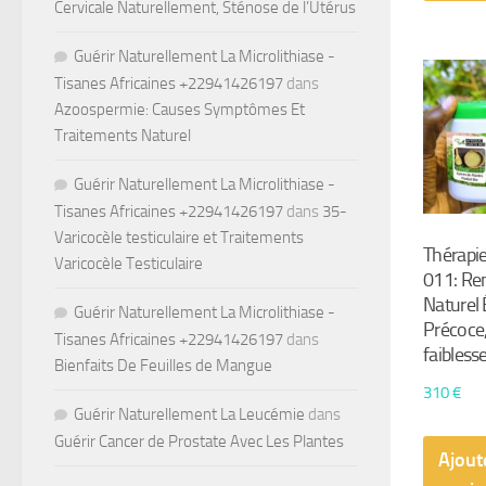
Cervicale Naturellement, Sténose de l’Utérus
Guérir Naturellement La Microlithiase -
Tisanes Africaines +22941426197
dans
Azoospermie: Causes Symptômes Et
Traitements Naturel
Guérir Naturellement La Microlithiase -
Tisanes Africaines +22941426197
dans
35-
Varicocèle testiculaire et Traitements
Thérapi
Varicocèle Testiculaire
011: R
Naturel 
Guérir Naturellement La Microlithiase -
Précoce,
Tisanes Africaines +22941426197
dans
faibless
Bienfaits De Feuilles de Mangue
310
€
Guérir Naturellement La Leucémie
dans
Guérir Cancer de Prostate Avec Les Plantes
Ajout