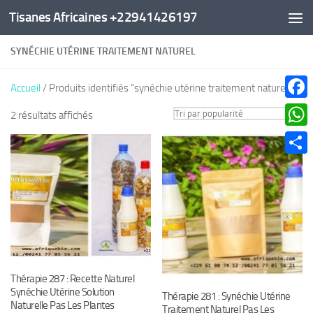
Tisanes Africaines +22941426197
Au dessous du contenu
SYNÉCHIE UTÉRINE TRAITEMENT NATUREL
Accueil
/ Produits identifiés “synéchie utérine traitement naturel”
Faceb
Trié
2 résultats affichés
par
What
popularité
Parta
Thérapie 287 : Recette Naturel
Synéchie Utérine Solution
Thérapie 281 : Synéchie Utérine
Naturelle Pas Les Plantes
Traitement Naturel Pas Les