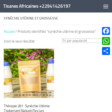
Tisanes Africaines +22941426197
Au dessous du contenu
SYNÉCHIE UTÉRINE ET GROSSESSE
Accueil
/ Produits identifiés “synéchie utérine et grossesse”
Faceb
Voici le seul résultat
What
Parta
Thérapie 281 : Synéchie Utérine
Traitement Naturel Pas Les