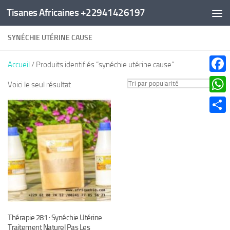
Tisanes Africaines +22941426197
Au dessous du contenu
SYNÉCHIE UTÉRINE CAUSE
Accueil
/ Produits identifiés “synéchie utérine cause”
Faceb
Voici le seul résultat
What
Parta
Thérapie 281 : Synéchie Utérine
Traitement Naturel Pas Les