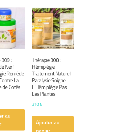
par
popularité
 309 :
Thérapie 308 :
e Nerf
Hémiplégie
gie Remède
Traitement Naturel
Contre La
Paralysie Soigne
e de Cotés
L’Hémiplégie Pas
Les Plantes
310
€
er au
Ajouter au
r
panier