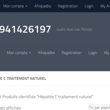
Mon compte
AfriqueBio
Registration
Login
My A
22941426197
Guérir Avec Les Plantes
Mon compte
AfriqueBio
Registration
Login
My 
TE C TRAITEMENT NATUREL
/ Produits identifiés “Hépatite C traitement naturel”
Trié
ats affichés