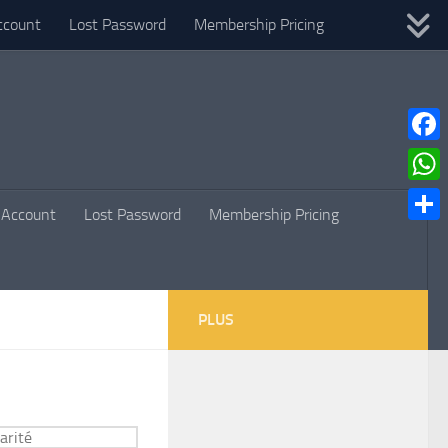
ccount
Lost Password
Membership Pricing
Faceb
What
Account
Lost Password
Membership Pricing
Parta
PLUS