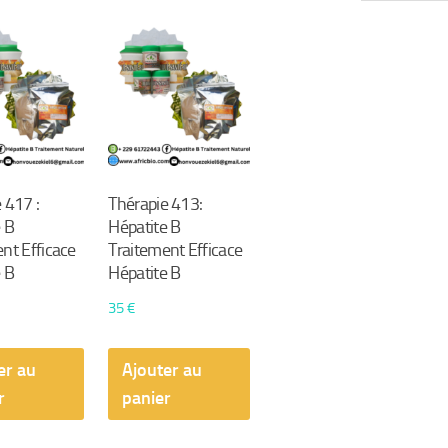
par
popularité
 417 :
Thérapie 413:
 B
Hépatite B
nt Efficace
Traitement Efficace
 B
Hépatite B
35
€
er au
Ajouter au
r
panier