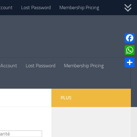
ccount
Lost Password
Membership Pricing
Faceb
What
Account
Lost Password
Membership Pricing
Parta
PLUS