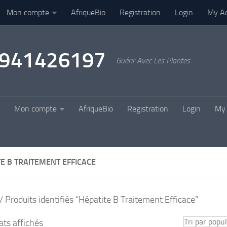
Mon compte
AfriqueBio
Registration
Login
My A
22941426197
Guérir Avec Les Plantes
Mon compte
AfriqueBio
Registration
Login
My 
E B TRAITEMENT EFFICACE
/ Produits identifiés “Hépatite B Traitement Efficace”
Trié
ats affichés