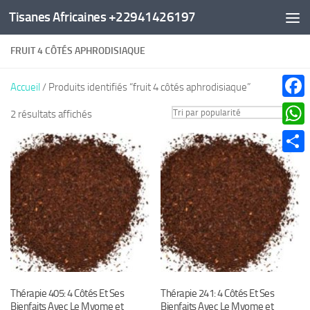
Tisanes Africaines +22941426197
Au dessous du contenu
FRUIT 4 CÔTÉS APHRODISIAQUE
Accueil
/ Produits identifiés “fruit 4 côtés aphrodisiaque”
Faceb
Trié
2 résultats affichés
par
What
popularité
Parta
Thérapie 405: 4 Côtés Et Ses
Thérapie 241: 4 Côtés Et Ses
Bienfaits Avec Le Myome et
Bienfaits Avec Le Myome et