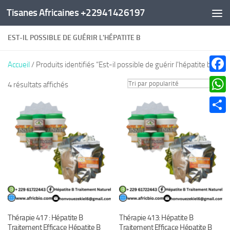
Tisanes Africaines +22941426197
Au dessous du contenu
EST-IL POSSIBLE DE GUÉRIR L'HÉPATITE B
Accueil
/ Produits identifiés “Est-il possible de guérir l'hépatite b”
Faceb
Trié
4 résultats affichés
par
What
popularité
Parta
Thérapie 417 : Hépatite B
Thérapie 413: Hépatite B
Traitement Efficace Hépatite B
Traitement Efficace Hépatite B