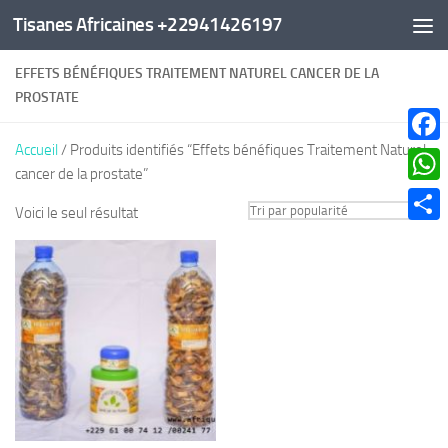
Tisanes Africaines +22941426197
Au dessous du contenu
EFFETS BÉNÉFIQUES TRAITEMENT NATUREL CANCER DE LA
PROSTATE
Accueil
/ Produits identifiés “Effets bénéfiques Traitement Naturel
Faceb
cancer de la prostate”
What
Voici le seul résultat
Parta